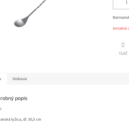
Barmansk
Detailné 
TLAČ
s
Diskusia
robný popis
s:
nská lyžica, dl. 30,5 cm