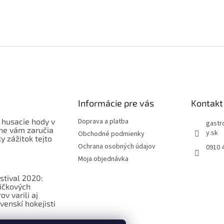
Informácie pre vás
Kontakt
 husacie hody v
Doprava a platba
gastr
ne vám zaručia
y.sk
Obchodné podmienky
 zážitok tejto
Ochrana osobných údajov
0910 
Moja objednávka
stival 2020:
ičkových
v varili aj
venskí hokejisti