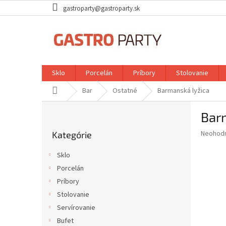
Prejsť
gastroparty@gastroparty.sk
na
obsah
Sklo
Porcelán
Príbory
Stolovanie
Domov
Bar
Ostatné
Barmanská lyžica
B
Bar
o
Preskočiť
č
Priemer
Neohod
Kategórie
kategórie
n
hodnote
ý
produkt
Sklo
p
je
Porcelán
0,0
a
z
Príbory
n
5
e
Stolovanie
hviezdič
l
Servírovanie
Bufet