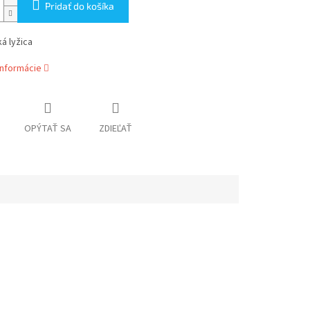
Pridať do košíka
á lyžica
informácie
OPÝTAŤ SA
ZDIEĽAŤ