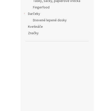
Tašky, sáčky, papierové vrecká
Fingerfood
Darčeky
Drevené lepené dosky
Kvetináče
Značky