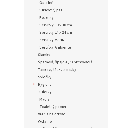
Ostatné
Stredový pás
Rozetky
Servítky 30 x 30 cm
Servítky 24 x 24 cm
Servítky MANK
Servítky Ambiente
Slamky
Špáradlá, špajdle, napichovadlá
Taniere, tácky a misky
Sviečky
Hygiena
Utierky
Mydlá
Toaletný papier
Vrecia na odpad
Ostatné