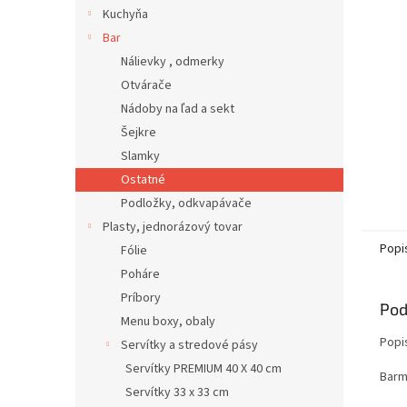
Kuchyňa
Bar
Nálievky , odmerky
Otvárače
Nádoby na ľad a sekt
Šejkre
Slamky
Ostatné
Podložky, odkvapávače
Plasty, jednorázový tovar
Popi
Fólie
Poháre
Príbory
Pod
Menu boxy, obaly
Popi
Servítky a stredové pásy
Servítky PREMIUM 40 X 40 cm
Barma
Servítky 33 x 33 cm