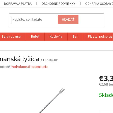
DOPRAVA A PLATBA
OBCHODNÉ PODMIENKY
OCHRANA OSOBNÝC
HĽADAŤ
Servírovanie
Bufet
Kuchyňa
Bar
Plasty, jednoráz
manská lyžica
DH-1530/305
né
notené
Podrobnosti hodnotenia
nie
€3,
u
€2,68 b
Jednotk
Skla
cena:
iek.