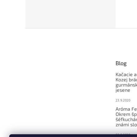
Z
á
p
ä
t
Blog
i
e
Kačacie a
Kozej brá
gurmánsky
jesene
23.9.2020
Aróma Fe
Okrem šp
šéfkucháro
známi slo
23.9.2020