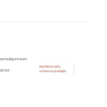
oparty
@
gastropart
Navštívte našu
428 015
vzorkovú predajňu