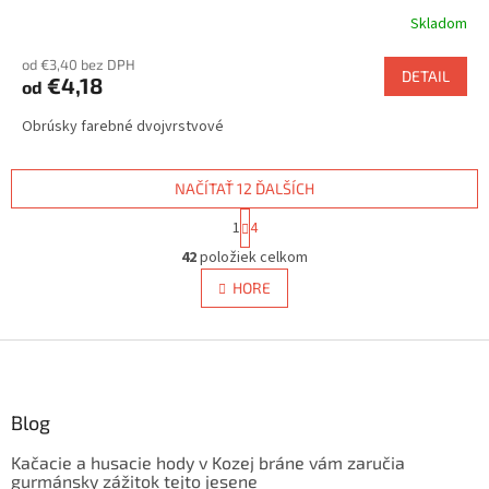
Skladom
od €3,40 bez DPH
DETAIL
€4,18
od
Obrúsky farebné dvojvrstvové
NAČÍTAŤ 12 ĎALŠÍCH
S
1
4
t
O
r
42
položiek celkom
v
á
l
HORE
n
á
k
d
o
v
Z
a
a
c
á
n
i
p
i
e
ä
Blog
e
p
t
r
Kačacie a husacie hody v Kozej bráne vám zaručia
i
v
gurmánsky zážitok tejto jesene