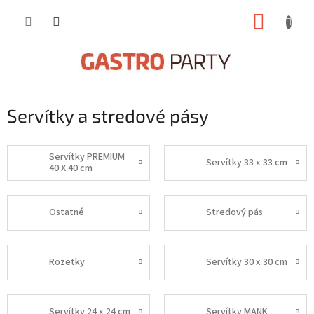
Prejsť
NÁKUP
na
obsah
KOŠÍK
Servítky a stredové pásy
Servítky PREMIUM
Servítky 33 x 33 cm
40 X 40 cm
Ostatné
Stredový pás
Rozetky
Servítky 30 x 30 cm
Servítky 24 x 24 cm
Servítky MANK