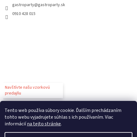
gastroparty
@
gastroparty.sk
0910 428 015
Navštívte našu vzorkovú
predajňu
Tento web používa súbory cookie. Ďalším prechádzaním
tohto webu vyjadrujete súhlas s ich používaním. Viac
informácií
na tejto stránke
.
Vytvoril Shoptet