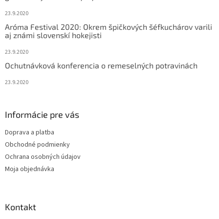
e
k
y
23.9.2020
v
Aróma Festival 2020: Okrem špičkových šéfkuchárov varili
ý
aj známi slovenskí hokejisti
p
i
23.9.2020
s
Ochutnávková konferencia o remeselných potravinách
u
23.9.2020
Informácie pre vás
Doprava a platba
Obchodné podmienky
Ochrana osobných údajov
Moja objednávka
Kontakt