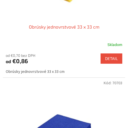
t
o
v
Obrúsky jednovrstvové 33 x 33 cm
Skladom
od €0,70 bez DPH
DETAIL
€0,86
od
Obrúsky jednovrstvové 33 x 33 cm
Kód:
70703