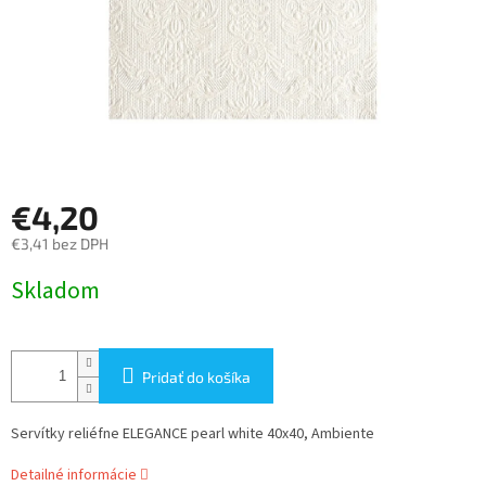
€4,20
€3,41 bez DPH
Jednotková
Skladom
cena:
Pridať do košíka
Servítky reliéfne ELEGANCE pearl white 40x40, Ambiente
Detailné informácie