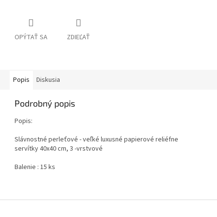
OPÝTAŤ SA
ZDIEĽAŤ
Popis
Diskusia
Podrobný popis
Popis:
Slávnostné perleťové - veľké luxusné papierové reliéfne
servítky 40x40 cm, 3 -vrstvové
Balenie : 15 ks
Z
á