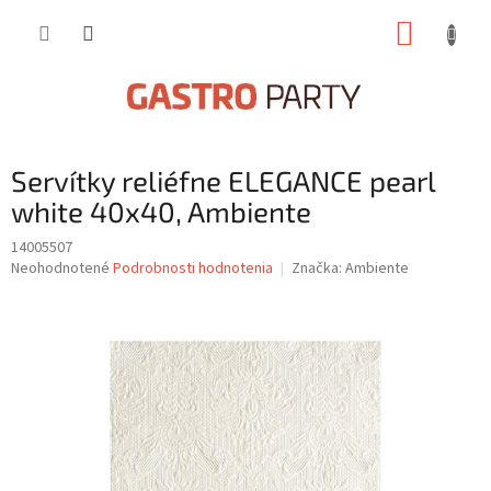
Prejsť
NÁKUP
na
obsah
KOŠÍK
Servítky reliéfne ELEGANCE pearl
white 40x40, Ambiente
14005507
Priemerné
Neohodnotené
Podrobnosti hodnotenia
Značka:
Ambiente
hodnotenie
produktu
je
0,0
z
5
hviezdičiek.