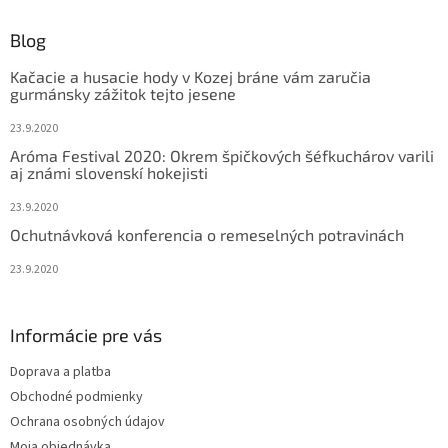
p
ä
Blog
t
Kačacie a husacie hody v Kozej bráne vám zaručia
i
gurmánsky zážitok tejto jesene
e
23.9.2020
Aróma Festival 2020: Okrem špičkových šéfkuchárov varili
aj známi slovenskí hokejisti
23.9.2020
Ochutnávková konferencia o remeselných potravinách
23.9.2020
Informácie pre vás
Doprava a platba
Obchodné podmienky
Ochrana osobných údajov
Moja objednávka