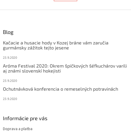
á
k
d
o
v
Z
a
a
c
á
n
i
p
i
e
ä
Blog
e
p
t
r
Kačacie a husacie hody v Kozej bráne vám zaručia
i
v
gurmánsky zážitok tejto jesene
e
k
y
23.9.2020
v
Aróma Festival 2020: Okrem špičkových šéfkuchárov varili
ý
aj známi slovenskí hokejisti
p
i
23.9.2020
s
Ochutnávková konferencia o remeselných potravinách
u
23.9.2020
Informácie pre vás
Doprava a platba