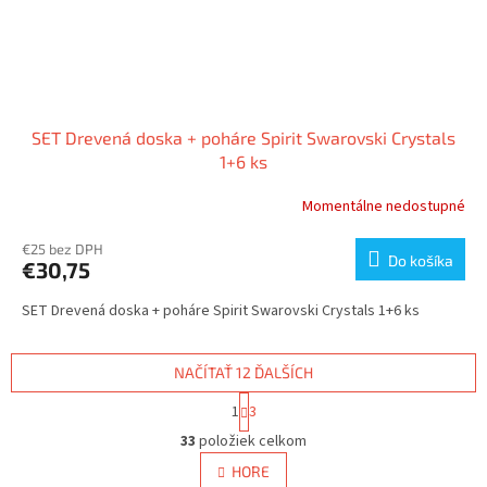
SET Drevená doska + poháre Spirit Swarovski Crystals
1+6 ks
Momentálne nedostupné
€25 bez DPH
Do košíka
€30,75
SET Drevená doska + poháre Spirit Swarovski Crystals 1+6 ks
NAČÍTAŤ 12 ĎALŠÍCH
S
1
3
t
O
r
33
položiek celkom
v
á
l
HORE
n