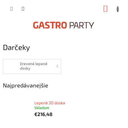
Prejsť
NÁKUP
na
obsah
KOŠÍK
Darčeky
Drevené lepené
dosky
Najpredávanejšie
Lepená 3D doska
Skladom
€216,48