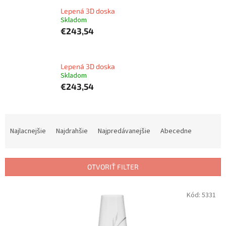
Lepená 3D doska
Skladom
€243,54
Lepená 3D doska
Skladom
€243,54
R
a
Najlacnejšie
Najdrahšie
Najpredávanejšie
Abecedne
d
e
n
OTVORIŤ FILTER
i
e
V
Kód:
5331
p
ý
r
p
o
i