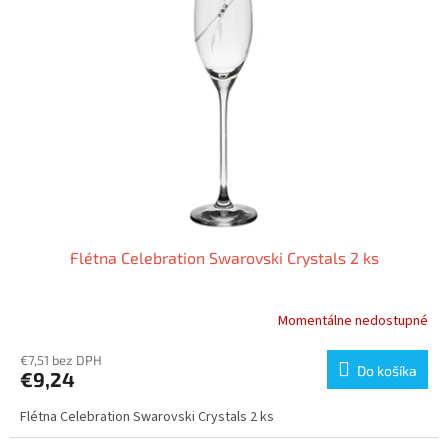
d
s
u
p
k
r
t
o
o
d
v
u
k
t
o
v
Flétna Celebration Swarovski Crystals 2 ks
Momentálne nedostupné
€7,51 bez DPH
Do košíka
€9,24
Flétna Celebration Swarovski Crystals 2 ks