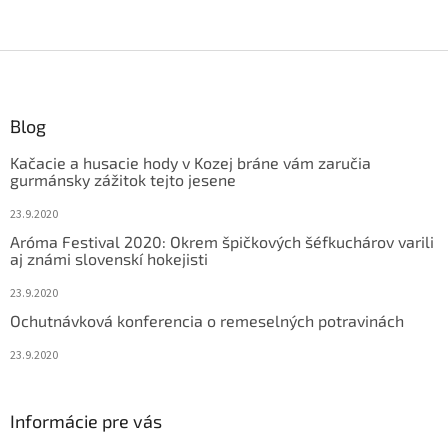
Z
á
p
ä
Blog
t
Kačacie a husacie hody v Kozej bráne vám zaručia
i
gurmánsky zážitok tejto jesene
e
23.9.2020
Aróma Festival 2020: Okrem špičkových šéfkuchárov varili
aj známi slovenskí hokejisti
23.9.2020
Ochutnávková konferencia o remeselných potravinách
23.9.2020
Informácie pre vás