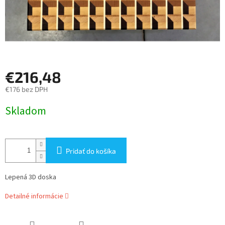
€216,48
€176 bez DPH
Jednotková
Skladom
cena:
Pridať do košíka
Lepená 3D doska
Detailné informácie