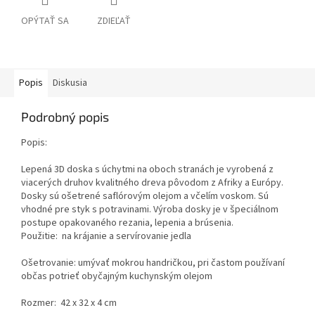
OPÝTAŤ SA
ZDIEĽAŤ
Popis
Diskusia
Podrobný popis
Popis:
Lepená 3D doska s úchytmi na oboch stranách je vyrobená z
viacerých druhov kvalitného dreva pôvodom z Afriky a Európy.
Dosky sú ošetrené saflórovým olejom a včelím voskom. Sú
vhodné pre styk s potravinami. Výroba dosky je v špeciálnom
postupe opakovaného rezania, lepenia a brúsenia.
Použitie: na krájanie a servírovanie jedla
Ošetrovanie: umývať mokrou handričkou, pri častom používaní
občas potrieť obyčajným kuchynským olejom
Rozmer: 42 x 32 x 4 cm