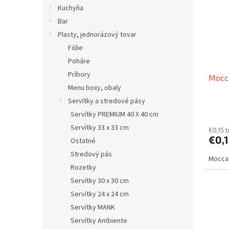
i
p
Kuchyňa
s
r
Bar
p
o
r
d
Plasty, jednorázový tovar
o
u
Fólie
d
k
Poháre
u
t
Príbory
Mocca
k
o
Menu boxy, obaly
t
v
o
Servítky a stredové pásy
v
Servítky PREMIUM 40 X 40 cm
Servítky 33 x 33 cm
€0,15 
€0,
Ostatné
Stredový pás
Mocca 
Rozetky
Servítky 30 x 30 cm
Servítky 24 x 24 cm
Servítky MANK
Servítky Ambiente