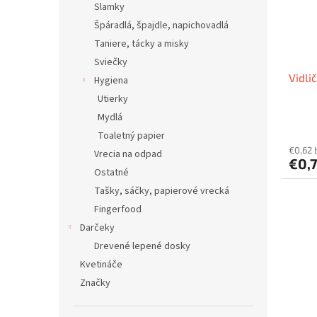
Slamky
Špáradlá, špajdle, napichovadlá
Taniere, tácky a misky
Sviečky
Vidli
Hygiena
Utierky
Mydlá
Toaletný papier
€0,62 
Vrecia na odpad
€0,
Ostatné
Tašky, sáčky, papierové vrecká
Fingerfood
Darčeky
Drevené lepené dosky
Kvetináče
Značky