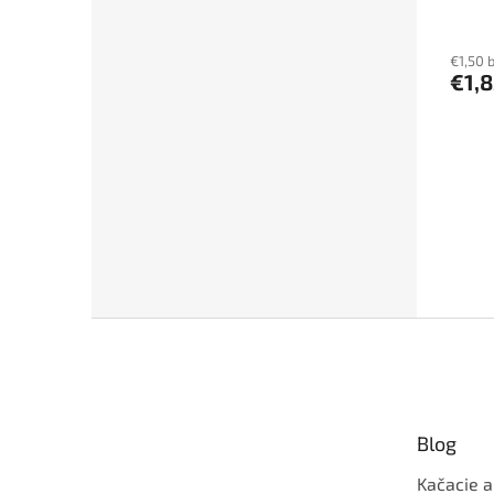
€1,50 
€1,8
Z
á
p
ä
t
Blog
i
e
Kačacie a