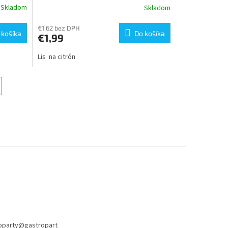
Skladom
Skladom
€1,62 bez DPH
 košíka
Do košíka
€1,99
Lis na citrón
oparty
@
gastropart