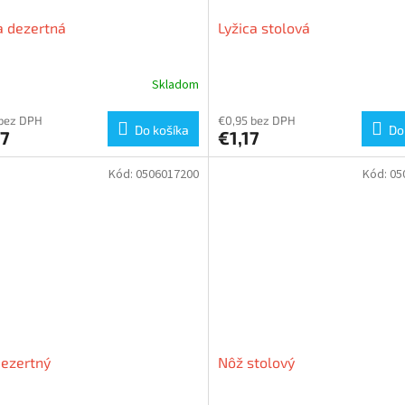
a dezertná
Lyžica stolová
Skladom
 bez DPH
€0,95 bez DPH
Do košíka
Do
07
€1,17
Kód:
0506017200
Kód:
05
ezertný
Nôž stolový