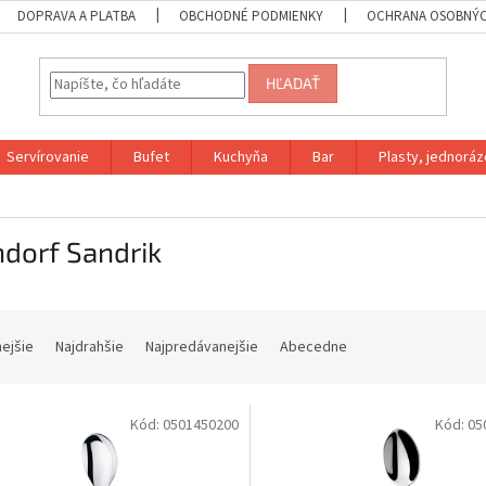
DOPRAVA A PLATBA
OBCHODNÉ PODMIENKY
OCHRANA OSOBNÝC
HĽADAŤ
Servírovanie
Bufet
Kuchyňa
Bar
Plasty, jednoráz
dorf Sandrik
nejšie
Najdrahšie
Najpredávanejšie
Abecedne
Kód:
0501450200
Kód:
05