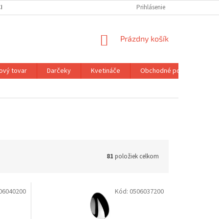
H ÚDAJOV
MOJA OBJEDNÁVKA
Prihlásenie
NÁKUPNÝ
Prázdny košík
KOŠÍK
ový tovar
Darčeky
Kvetináče
Obchodné podmienky
81
položiek celkom
06040200
Kód:
0506037200