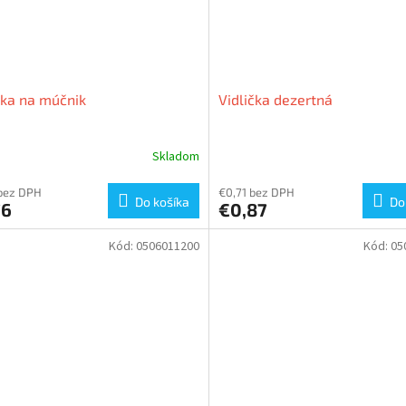
čka na múčnik
Vidlička dezertná
Skladom
bez DPH
€0,71 bez DPH
Do košíka
Do
76
€0,87
Kód:
0506011200
Kód:
05