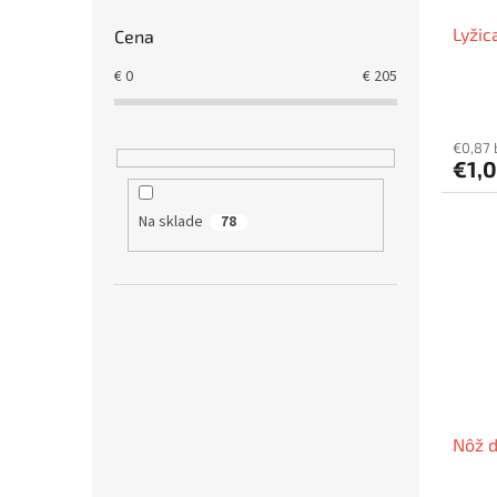
Lyžic
Cena
€
0
€
205
€0,87
€1,
Na sklade
78
Nôž d