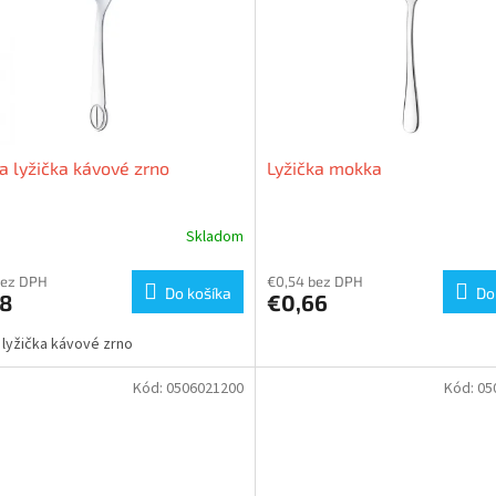
 lyžička kávové zrno
Lyžička mokka
Skladom
bez DPH
€0,54 bez DPH
Do košíka
Do
18
€0,66
lyžička kávové zrno
Kód:
0506021200
Kód:
05