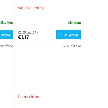
Vidlička stolová
Skladom
Skladom
€0,95 bez DPH
 košíka
Do košíka
€1,17
06007200
Kód:
263520
Lis na citrón