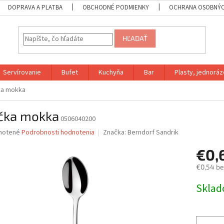
DOPRAVA A PLATBA
OBCHODNÉ PODMIENKY
OCHRANA OSOBNÝC
HĽADAŤ
Servírovanie
Bufet
Kuchyňa
Bar
Plasty, jednoráz
ka mokka
ička mokka
0506040200
né
notené
Podrobnosti hodnotenia
Značka:
Berndorf Sandrik
nie
€0,
u
€0,54 b
Jednotk
Skla
cena:
iek.