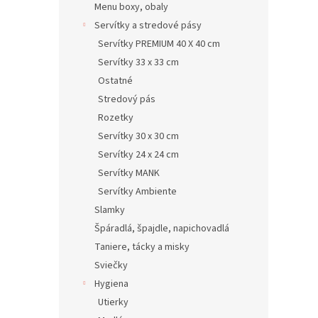
Menu boxy, obaly
Servítky a stredové pásy
Servítky PREMIUM 40 X 40 cm
Servítky 33 x 33 cm
Ostatné
Stredový pás
Rozetky
Servítky 30 x 30 cm
Servítky 24 x 24 cm
Servítky MANK
Servítky Ambiente
Slamky
Špáradlá, špajdle, napichovadlá
Taniere, tácky a misky
Sviečky
Hygiena
Utierky