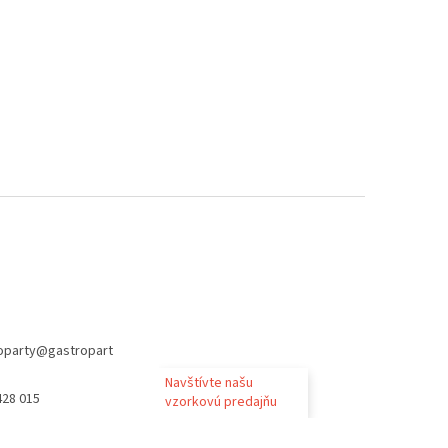
oparty
@
gastropart
Navštívte našu
428 015
vzorkovú predajňu