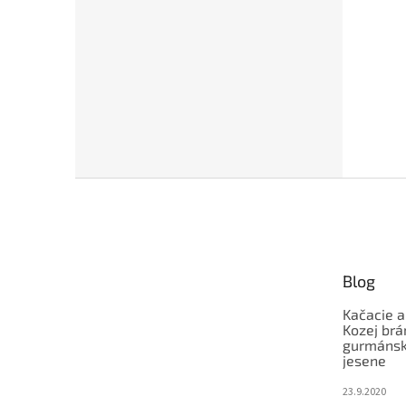
Z
á
p
ä
t
Blog
i
e
Kačacie a
Kozej brá
gurmánsky
jesene
23.9.2020