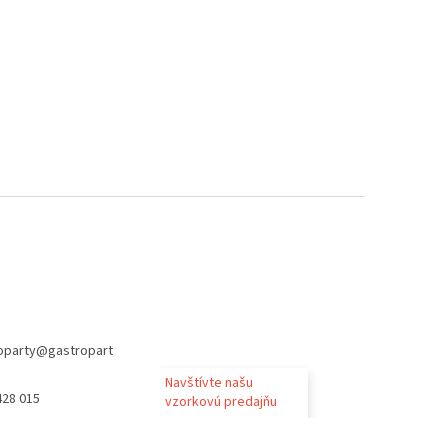
oparty
@
gastropart
Navštívte našu
428 015
vzorkovú predajňu