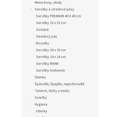
Menu boxy, obaly
Servítky a stredové pásy
Servítky PREMIUM 40 X 40 cm
Servítky 33 x 33 cm
Ostatné
Stredový pás
Rozetky
Servítky 30 x 30 cm
Servítky 24 x 24 cm
Servítky MANK
Servítky Ambiente
Slamky
Špáradlá, špajdle, napichovadlá
Taniere, tácky a misky
Sviečky
Hygiena
Utierky