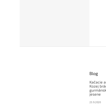
Z
á
p
ä
t
Blog
i
e
Kačacie a
Kozej brá
gurmánsky
jesene
23.9.2020