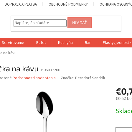
DOPRAVA A PLATBA
OBCHODNÉ PODMIENKY
OCHRANA OSOBNÝC
HĽADAŤ
Servírovanie
Bufet
Kuchyňa
Bar
Plasty, jednoráz
ka na kávu
čka na kávu
0506037200
né
notené
Podrobnosti hodnotenia
Značka:
Berndorf Sandrik
nie
€0,
u
€0,62 be
Jednotk
Skla
cena:
iek.