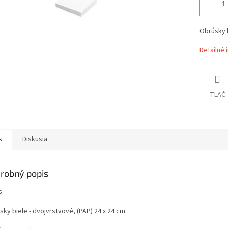
Obrúsky b
Detailné 
TLAČ
s
Diskusia
robný popis
s:
ky biele - dvojvrstvové, (PAP) 24 x 24 cm