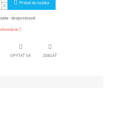
Pridať do košíka
iele - dvojvrstvové
informácie
OPÝTAŤ SA
ZDIEĽAŤ