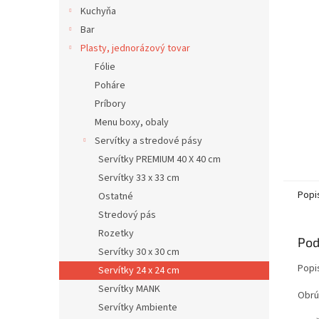
Kuchyňa
Bar
Plasty, jednorázový tovar
Fólie
Poháre
Príbory
Menu boxy, obaly
Servítky a stredové pásy
Servítky PREMIUM 40 X 40 cm
Servítky 33 x 33 cm
Popi
Ostatné
Stredový pás
Rozetky
Pod
Servítky 30 x 30 cm
Popi
Servítky 24 x 24 cm
Servítky MANK
Obrús
Servítky Ambiente