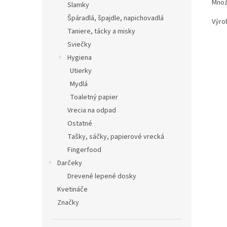
Množ
Slamky
Špáradlá, špajdle, napichovadlá
Výro
Taniere, tácky a misky
Sviečky
Hygiena
Utierky
Mydlá
Toaletný papier
Vrecia na odpad
Ostatné
Tašky, sáčky, papierové vrecká
Fingerfood
Darčeky
Drevené lepené dosky
Kvetináče
Značky