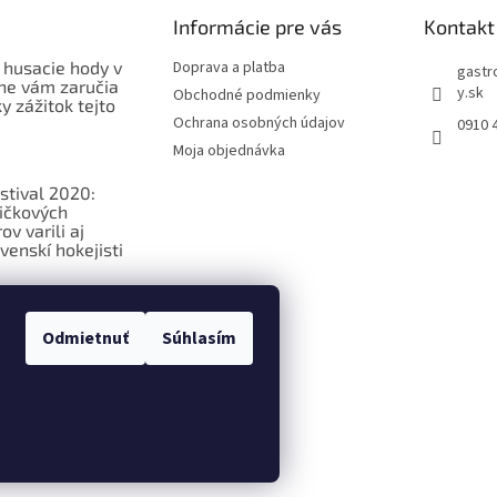
Informácie pre vás
Kontakt
 husacie hody v
Doprava a platba
gastr
ne vám zaručia
y.sk
Obchodné podmienky
 zážitok tejto
Ochrana osobných údajov
0910 
Moja objednávka
stival 2020:
ičkových
v varili aj
venskí hokejisti
ková
ia o
Odmietnuť
Súhlasím
ých potravinách
praviť nastavenie cookies