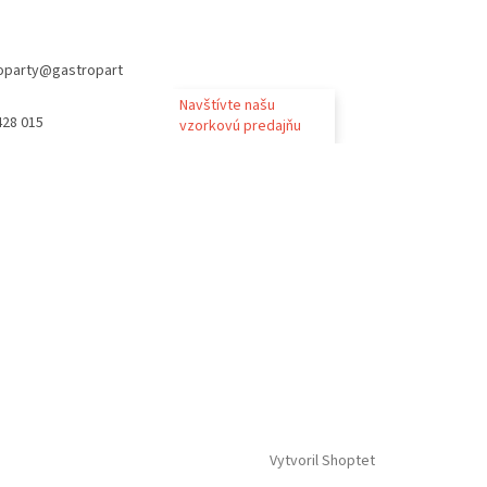
oparty
@
gastropart
Navštívte našu
428 015
vzorkovú predajňu
Vytvoril Shoptet