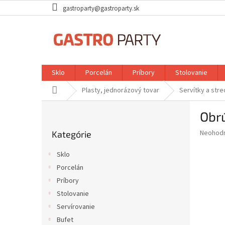
Prejsť
gastroparty@gastroparty.sk
na
obsah
Sklo
Porcelán
Príbory
Stolovanie
Domov
Plasty, jednorázový tovar
Servítky a str
B
Obrú
o
Preskočiť
č
Priemer
Neohod
Kategórie
kategórie
n
hodnote
ý
produkt
Sklo
p
je
Porcelán
0,0
a
z
Príbory
n
5
e
Stolovanie
hviezdič
l
Servírovanie
Bufet