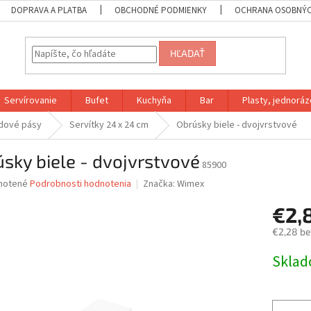
DOPRAVA A PLATBA
OBCHODNÉ PODMIENKY
OCHRANA OSOBNÝC
HĽADAŤ
Servírovanie
Bufet
Kuchyňa
Bar
Plasty, jednoráz
edové pásy
Servítky 24 x 24 cm
Obrúsky biele - dvojvrstvové
sky biele - dvojvrstvové
85900
né
notené
Podrobnosti hodnotenia
Značka:
Wimex
nie
€2,
u
€2,28 b
Jednotk
Skla
cena:
iek.