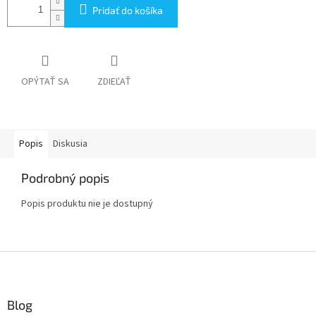
Pridať do košíka
OPÝTAŤ SA
ZDIEĽAŤ
Popis
Diskusia
Podrobný popis
Popis produktu nie je dostupný
Z
á
p
ä
Blog