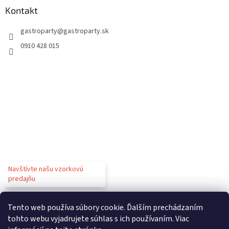
Kontakt
gastroparty
@
gastroparty.sk
0910 428 015
Navštívte našu vzorkovú
predajňu
Tento web používa súbory cookie. Ďalším prechádzaním
tohto webu vyjadrujete súhlas s ich používaním. Viac