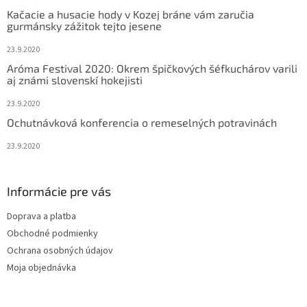
t
Kačacie a husacie hody v Kozej bráne vám zaručia
i
gurmánsky zážitok tejto jesene
e
23.9.2020
Aróma Festival 2020: Okrem špičkových šéfkuchárov varili
aj známi slovenskí hokejisti
23.9.2020
Ochutnávková konferencia o remeselných potravinách
23.9.2020
Informácie pre vás
Doprava a platba
Obchodné podmienky
Ochrana osobných údajov
Moja objednávka