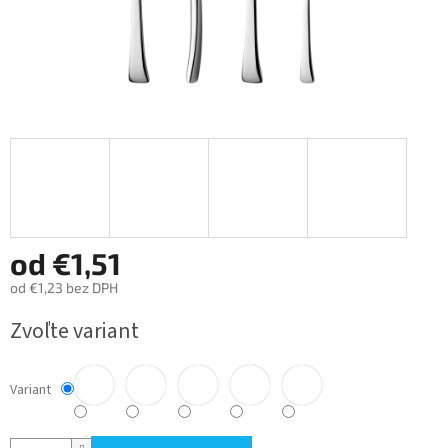
od
€1,51
od
€1,23
bez DPH
Jednotková
Zvoľte variant
cena:
Variant