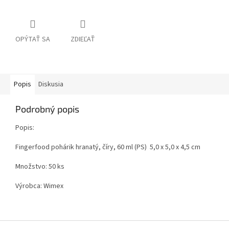
OPÝTAŤ SA
ZDIEĽAŤ
Popis
Diskusia
Podrobný popis
Popis:
Fingerfood pohárik hranatý, číry, 60 ml (PS) 5,0 x 5,0 x 4,5 cm
Množstvo: 50 ks
Výrobca: Wimex
Z