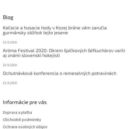
á
p
ä
Blog
t
Kačacie a husacie hody v Kozej bráne vám zaručia
i
gurmánsky zážitok tejto jesene
e
23.9.2020
Aróma Festival 2020: Okrem špičkových šéfkuchárov varili
aj známi slovenskí hokejisti
23.9.2020
Ochutnávková konferencia o remeselných potravinách
23.9.2020
Informácie pre vás
Doprava a platba
Obchodné podmienky
Ochrana osobných údajov