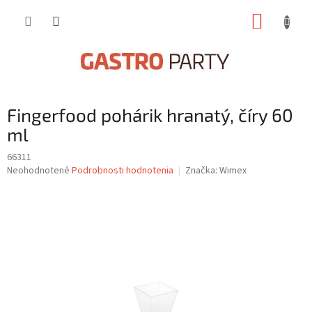
Prejsť
NÁKUP
na
obsah
KOŠÍK
Fingerfood pohárik hranatý, číry 60
ml
66311
Priemerné
Neohodnotené
Podrobnosti hodnotenia
Značka:
Wimex
hodnotenie
produktu
je
0,0
z
5
hviezdičiek.