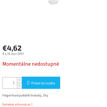
€4,62
€3,76 bez DPH
Jednotková
Momentálne nedostupné
cena:
Pridať do košíka
Fingerfood pohárik hranatý, číry
Detailné informácie