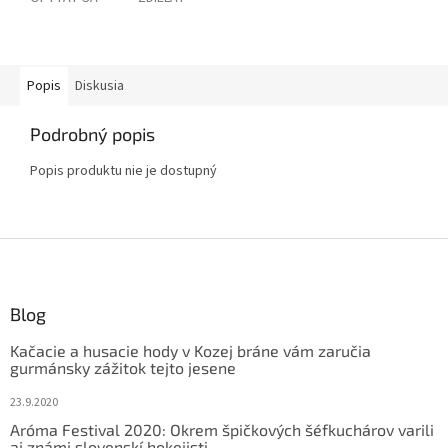
Popis
Diskusia
Podrobný popis
Popis produktu nie je dostupný
Z
á
p
ä
Blog
t
Kačacie a husacie hody v Kozej bráne vám zaručia
i
gurmánsky zážitok tejto jesene
e
23.9.2020
Aróma Festival 2020: Okrem špičkových šéfkuchárov varili
aj známi slovenskí hokejisti