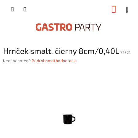
Prejsť
NÁKUP
na
obsah
KOŠÍK
Hrnček smalt. čierny 8cm/0,40L
72821
Priemerné
Neohodnotené
Podrobnosti hodnotenia
hodnotenie
produktu
je
0,0
z
5
hviezdičiek.