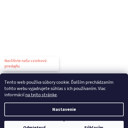
Navštívte našu vzorkovú
predajňu
Tento web používa súbory cookie. Ďalším prechádzaním
tohto webu vyjadrujete súhlas s ich používaním. Viac
informácií
na tejto stránke
.
Vytvoril Shoptet
Nastavenie
Copyright 2026
Gastroparty
. Všetky práva vyhradené.
Upraviť
Odmietnuť
Súhlasím