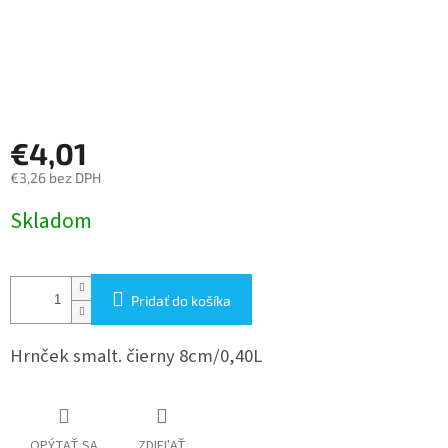
€4,01
€3,26 bez DPH
Jednotková
Skladom
cena:
Pridať do košíka
Hrnček smalt. čierny 8cm/0,40L
OPÝTAŤ SA
ZDIEĽAŤ