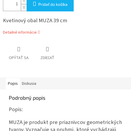
Pridať do košíka
Kvetinový obal MUZA 39 cm
Detailné informácie
OPÝTAŤ SA
ZDIEĽAŤ
Popis
Diskusia
Podrobný popis
Popis:
MUZA je produkt pre priaznivcov geometrických
tvarov.
Vyznačuje sa pruhmi, ktoré vychádzajú