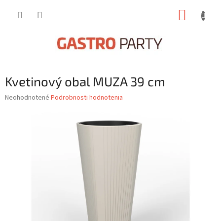
Prejsť
NÁKUP
na
obsah
KOŠÍK
Kvetinový obal MUZA 39 cm
Priemerné
Neohodnotené
Podrobnosti hodnotenia
hodnotenie
produktu
je
0,0
z
5
hviezdičiek.