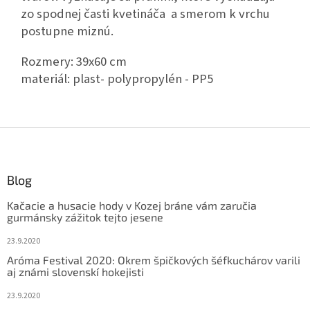
zo spodnej časti kvetináča a smerom k vrchu
postupne miznú.
Rozmery: 39x60 cm
materiál: plast- polypropylén - PP5
Z
á
p
ä
Blog
t
Kačacie a husacie hody v Kozej bráne vám zaručia
i
gurmánsky zážitok tejto jesene
e
23.9.2020
Aróma Festival 2020: Okrem špičkových šéfkuchárov varili
aj známi slovenskí hokejisti
23.9.2020