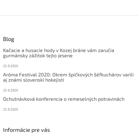
Z
á
p
ä
Blog
t
Kačacie a husacie hody v Kozej bráne vám zaručia
i
gurmánsky zážitok tejto jesene
e
23.9.2020
Aróma Festival 2020: Okrem špičkových šéfkuchárov varili
aj známi slovenskí hokejisti
23.9.2020
Ochutnávková konferencia o remeselných potravinách
23.9.2020
Informácie pre vás