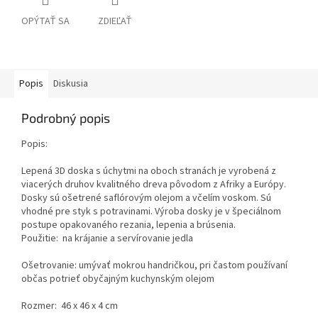
OPÝTAŤ SA
ZDIEĽAŤ
Popis
Diskusia
Podrobný popis
Popis:
Lepená 3D doska s úchytmi na oboch stranách je vyrobená z
viacerých druhov kvalitného dreva pôvodom z Afriky a Európy.
Dosky sú ošetrené saflórovým olejom a včelím voskom. Sú
vhodné pre styk s potravinami. Výroba dosky je v špeciálnom
postupe opakovaného rezania, lepenia a brúsenia.
Použitie: na krájanie a servírovanie jedla
Ošetrovanie: umývať mokrou handričkou, pri častom používaní
občas potrieť obyčajným kuchynským olejom
Rozmer: 46 x 46 x 4 cm