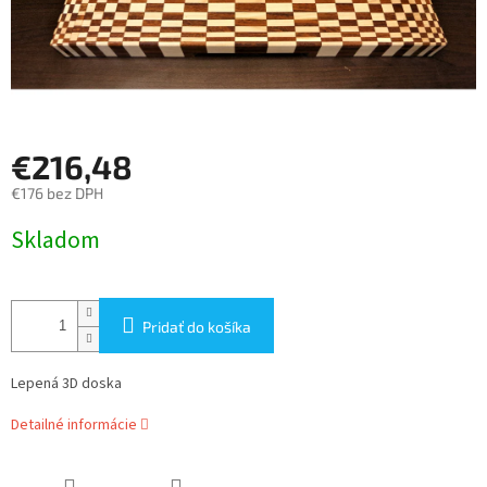
€216,48
€176 bez DPH
Jednotková
Skladom
cena:
Pridať do košíka
Lepená 3D doska
Detailné informácie