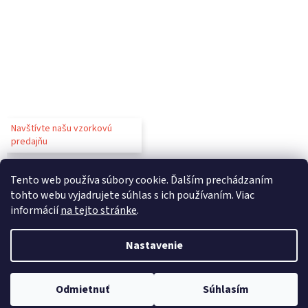
Navštívte našu vzorkovú
predajňu
Tento web používa súbory cookie. Ďalším prechádzaním
tohto webu vyjadrujete súhlas s ich používaním. Viac
informácií
na tejto stránke
.
Vytvoril Shoptet
Nastavenie
Copyright 2026
Gastroparty
. Všetky práva vyhradené.
Upraviť
Odmietnuť
Súhlasím
nastavenie cookies