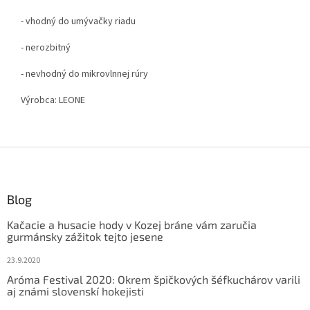
- vhodný do umývačky riadu
- nerozbitný
- nevhodný do mikrovlnnej rúry
Výrobca: LEONE
Z
á
p
ä
Blog
t
Kačacie a husacie hody v Kozej bráne vám zaručia
i
gurmánsky zážitok tejto jesene
e
23.9.2020
Aróma Festival 2020: Okrem špičkových šéfkuchárov varili
aj známi slovenskí hokejisti