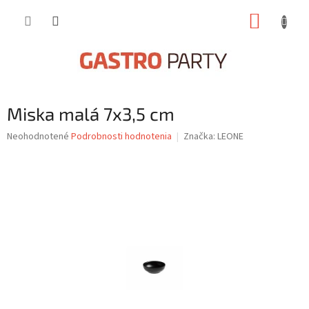
Prejsť
NÁKUP
na
obsah
KOŠÍK
Miska malá 7x3,5 cm
Priemerné
Neohodnotené
Podrobnosti hodnotenia
Značka:
LEONE
hodnotenie
produktu
je
0,0
z
5
hviezdičiek.