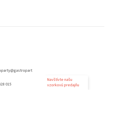
oparty
@
gastropart
Navštívte našu
428 015
vzorkovú predajňu