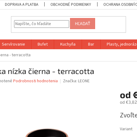
DOPRAVA A PLATBA
OBCHODNÉ PODMIENKY
OCHRANA OSOBNÝC
HĽADAŤ
Servírovanie
Bufet
Kuchyňa
Bar
Plasty, jednoráz
ierna - terracotta
a nízka čierna - terracotta
né
notené
Podrobnosti hodnotenia
Značka:
LEONE
nie
od
u
od
€3,82
Jednotk
Zvoľte
cena:
iek.
Variant