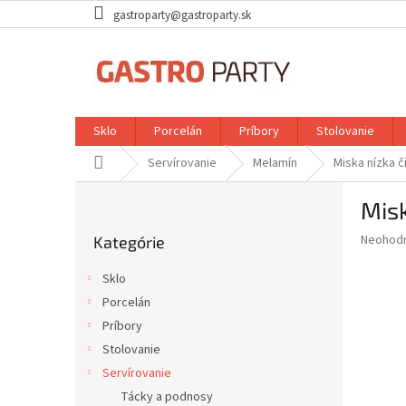
Prejsť
gastroparty@gastroparty.sk
na
obsah
Sklo
Porcelán
Príbory
Stolovanie
Domov
Servírovanie
Melamín
Miska nízka č
B
Misk
o
Preskočiť
č
Priemer
Neohod
Kategórie
kategórie
n
hodnote
ý
produkt
Sklo
p
je
Porcelán
0,0
a
z
Príbory
n
5
e
Stolovanie
hviezdič
l
Servírovanie
Tácky a podnosy