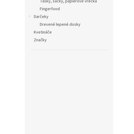
Tašky, sáčky, papierové vrecká
Fingerfood
Darčeky
Drevené lepené dosky
Kvetináče
Značky