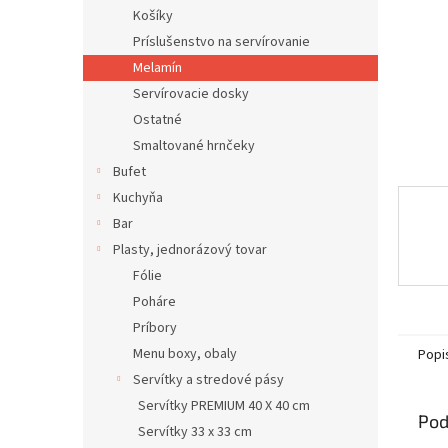
Košíky
Príslušenstvo na servírovanie
Melamín
Servírovacie dosky
Ostatné
Smaltované hrnčeky
Bufet
Kuchyňa
Bar
Plasty, jednorázový tovar
Fólie
Poháre
Príbory
Menu boxy, obaly
Popi
Servítky a stredové pásy
Servítky PREMIUM 40 X 40 cm
Pod
Servítky 33 x 33 cm