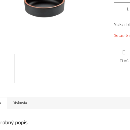
Miska níz
Detailné 
TLAČ
s
Diskusia
robný popis