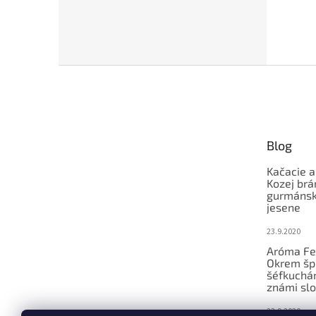
Z
á
p
ä
t
Blog
i
e
Kačacie a
Kozej brá
gurmánsky
jesene
23.9.2020
Aróma Fe
Okrem šp
šéfkucháro
známi slo
23.9.2020