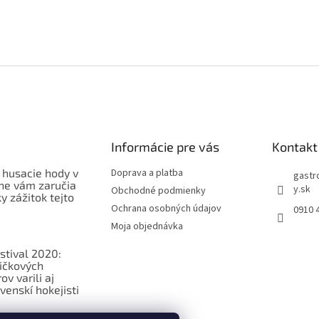
Informácie pre vás
Kontakt
 husacie hody v
Doprava a platba
gastr
ne vám zaručia
y.sk
Obchodné podmienky
 zážitok tejto
Ochrana osobných údajov
0910 
Moja objednávka
stival 2020:
ičkových
v varili aj
venskí hokejisti