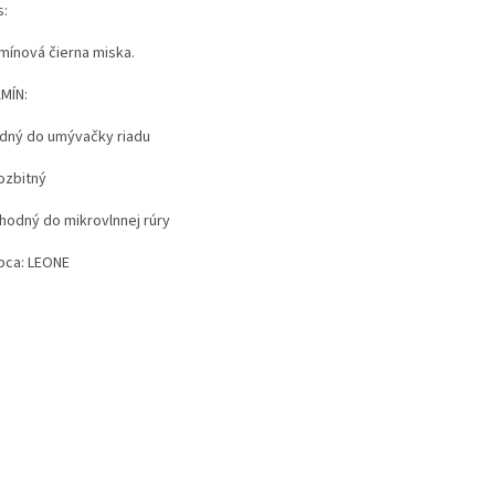
s:
mínová čierna miska.
MÍN:
odný do umývačky riadu
ozbitný
vhodný do mikrovlnnej rúry
bca: LEONE