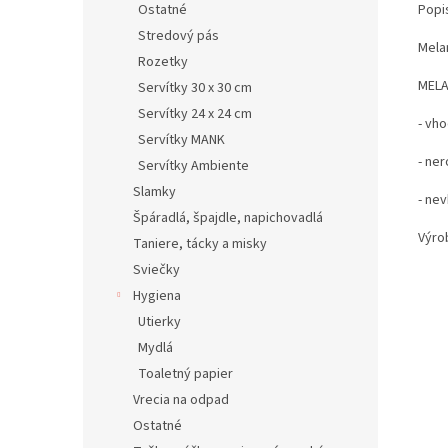
Popi
Ostatné
Stredový pás
Mela
Rozetky
MELA
Servítky 30 x 30 cm
Servítky 24 x 24 cm
- vh
Servítky MANK
- ner
Servítky Ambiente
Slamky
- ne
Špáradlá, špajdle, napichovadlá
Výro
Taniere, tácky a misky
Sviečky
Hygiena
Utierky
Mydlá
Toaletný papier
Vrecia na odpad
Ostatné