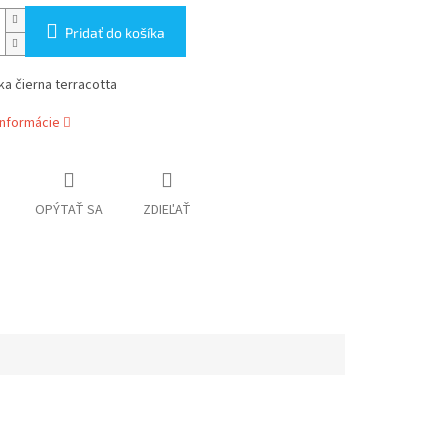
Pridať do košíka
ka čierna terracotta
informácie
OPÝTAŤ SA
ZDIEĽAŤ