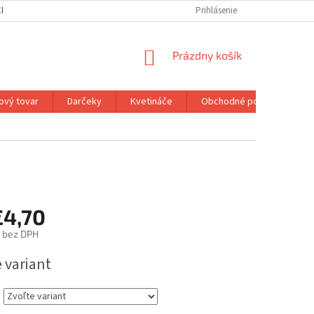
H ÚDAJOV
MOJA OBJEDNÁVKA
Prihlásenie
NÁKUPNÝ
Prázdny košík
KOŠÍK
ový tovar
Darčeky
Kvetináče
Obchodné podmienky
€4,70
bez DPH
ová
 variant