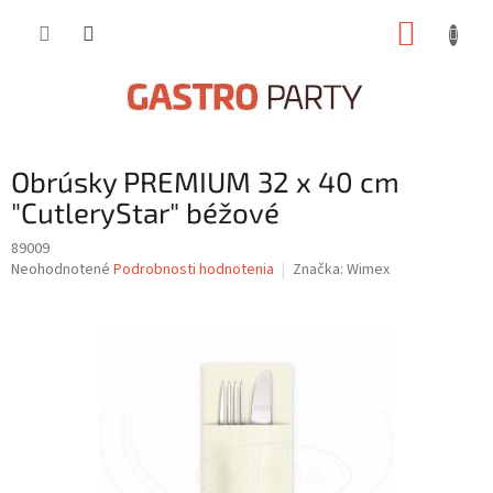
Prejsť
NÁKUP
na
obsah
KOŠÍK
Obrúsky PREMIUM 32 x 40 cm
"CutleryStar" béžové
89009
Priemerné
Neohodnotené
Podrobnosti hodnotenia
Značka:
Wimex
hodnotenie
produktu
je
0,0
z
5
hviezdičiek.