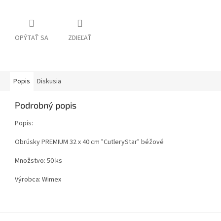
OPÝTAŤ SA
ZDIEĽAŤ
Popis
Diskusia
Podrobný popis
Popis:
Obrúsky PREMIUM 32 x 40 cm "CutleryStar" béžové
Množstvo: 50 ks
Výrobca: Wimex
Z