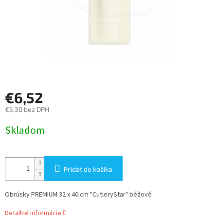
€6,52
€5,30 bez DPH
Jednotková
Skladom
cena:
Pridať do košíka
Obrúsky PREMIUM 32 x 40 cm "CutleryStar" béžové
Detailné informácie