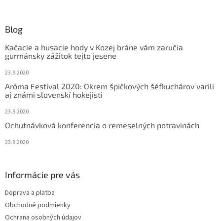
á
p
ä
Blog
t
Kačacie a husacie hody v Kozej bráne vám zaručia
i
gurmánsky zážitok tejto jesene
e
23.9.2020
Aróma Festival 2020: Okrem špičkových šéfkuchárov varili
aj známi slovenskí hokejisti
23.9.2020
Ochutnávková konferencia o remeselných potravinách
23.9.2020
Informácie pre vás
Doprava a platba
Obchodné podmienky
Ochrana osobných údajov