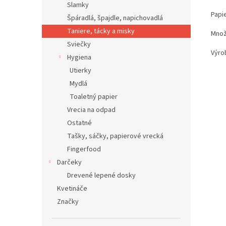
Slamky
Papi
Špáradlá, špajdle, napichovadlá
Taniere, tácky a misky
Množ
Sviečky
Výro
Hygiena
Utierky
Mydlá
Toaletný papier
Vrecia na odpad
Ostatné
Tašky, sáčky, papierové vrecká
Fingerfood
Darčeky
Drevené lepené dosky
Kvetináče
Značky