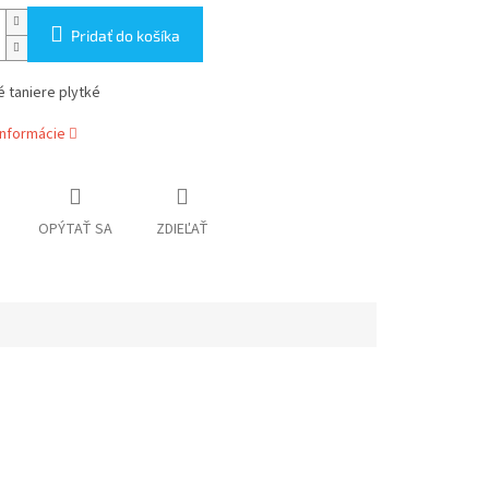
Pridať do košíka
 taniere plytké
informácie
OPÝTAŤ SA
ZDIEĽAŤ