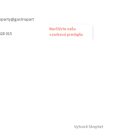
oparty
@
gastropart
Navštívte našu
428 015
vzorkovú predajňu
Vytvoril Shoptet