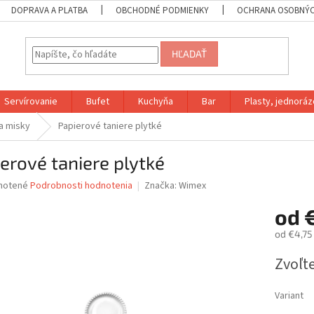
DOPRAVA A PLATBA
OBCHODNÉ PODMIENKY
OCHRANA OSOBNÝC
HĽADAŤ
Servírovanie
Bufet
Kuchyňa
Bar
Plasty, jednoráz
 a misky
Papierové taniere plytké
erové taniere plytké
né
notené
Podrobnosti hodnotenia
Značka:
Wimex
nie
od
u
od
€4,75
Jednotk
Zvoľte
cena:
iek.
Variant