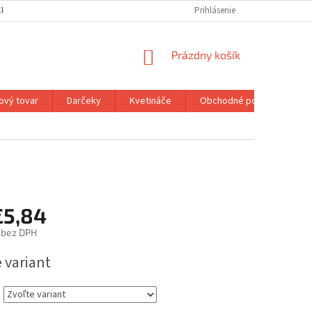
H ÚDAJOV
MOJA OBJEDNÁVKA
Prihlásenie
NÁKUPNÝ
Prázdny košík
KOŠÍK
ový tovar
Darčeky
Kvetináče
Obchodné podmienky
€5,84
bez DPH
ová
 variant