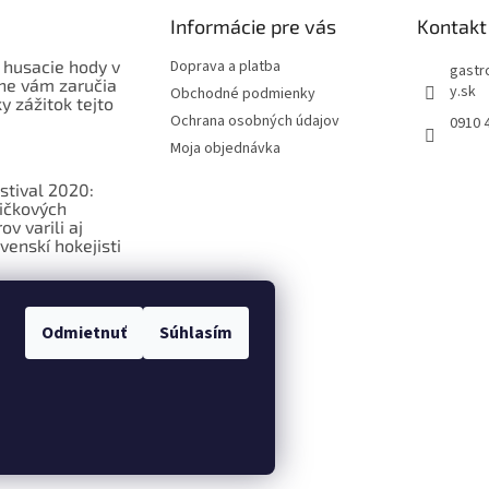
Informácie pre vás
Kontakt
 husacie hody v
Doprava a platba
gastr
ne vám zaručia
y.sk
Obchodné podmienky
 zážitok tejto
Ochrana osobných údajov
0910 
Moja objednávka
stival 2020:
ičkových
v varili aj
venskí hokejisti
ková
ia o
Odmietnuť
Súhlasím
ých potravinách
praviť nastavenie cookies