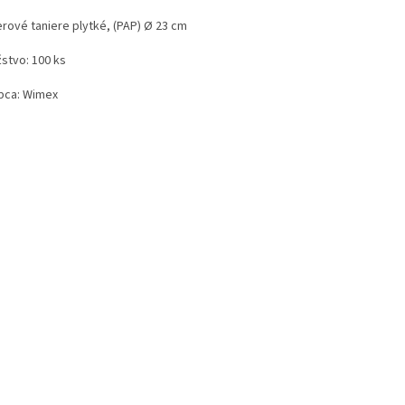
erové taniere plytké, (PAP) Ø 23 cm
stvo: 100 ks
bca: Wimex