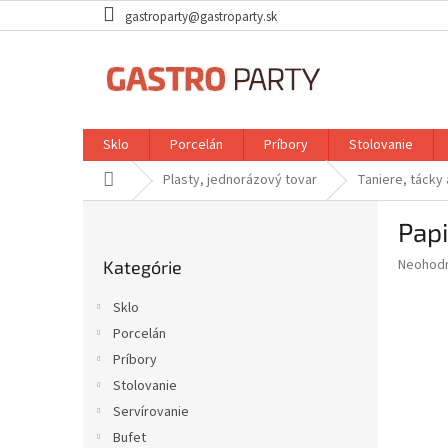
Prejsť
gastroparty@gastroparty.sk
na
obsah
Sklo
Porcelán
Príbory
Stolovanie
Domov
Plasty, jednorázový tovar
Taniere, tácky
B
Papi
o
Preskočiť
č
Priemer
Neohod
Kategórie
kategórie
n
hodnote
ý
produkt
Sklo
p
je
Porcelán
0,0
a
z
Príbory
n
5
e
Stolovanie
hviezdič
l
Servírovanie
Bufet