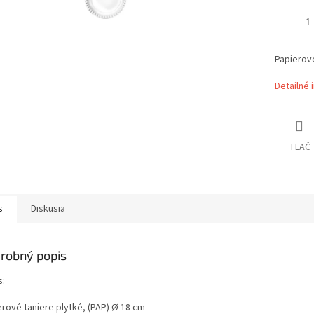
Papierové
Detailné 
TLAČ
s
Diskusia
robný popis
s:
erové taniere plytké, (PAP) Ø 18 cm