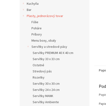
Kuchyňa
Bar
Plasty, jednorázový tovar
Fólie
Poháre
Príbory
Menu boxy, obaly
Servítky a stredové pásy
Servítky PREMIUM 40 X 40 cm
Servítky 33 x 33 cm
Ostatné
Popi
Stredový pás
Rozetky
Servítky 30 x 30 cm
Pod
Servítky 24 x 24 cm
Popi
Servítky MANK
Servítky Ambiente
Papi