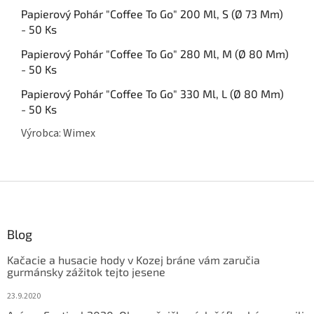
Papierový Pohár "Coffee To Go" 200 Ml, S (Ø 73 Mm)
- 50 Ks
Papierový Pohár "Coffee To Go" 280 Ml, M (Ø 80 Mm)
- 50 Ks
Papierový Pohár "Coffee To Go" 330 Ml, L (Ø 80 Mm)
- 50 Ks
Výrobca: Wimex
Z
á
p
ä
Blog
t
Kačacie a husacie hody v Kozej bráne vám zaručia
i
gurmánsky zážitok tejto jesene
e
23.9.2020