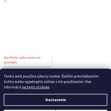
Navštívte našu vzorkovú
predajňu
Tento web používa súbory cookie. Ďalším prechádzaním
tohto webu vyjadrujete súhlas s ich používaním. Viac
informácií
na tejto stránke
.
Vytvoril Shoptet
Nastavenie