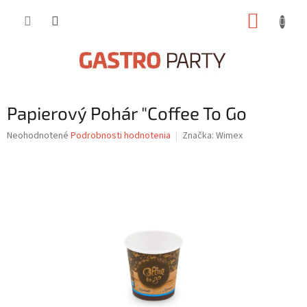
Prejsť
NÁKUP
na
obsah
KOŠÍK
Papierový Pohár "Coffee To Go
Priemerné
Neohodnotené
Podrobnosti hodnotenia
Značka:
Wimex
hodnotenie
produktu
je
0,0
z
5
hviezdičiek.