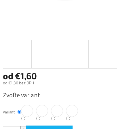
od
€1,60
od
€1,30
bez DPH
Jednotková
Zvoľte variant
cena:
Variant