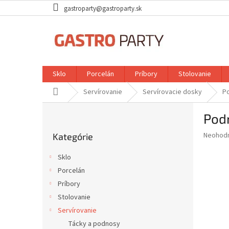
Prejsť
gastroparty@gastroparty.sk
na
obsah
Sklo
Porcelán
Príbory
Stolovanie
Domov
Servírovanie
Servírovacie dosky
Po
B
Podn
o
Preskočiť
č
Priemer
Neohod
Kategórie
kategórie
n
hodnote
ý
produkt
Sklo
p
je
Porcelán
0,0
a
z
Príbory
n
5
e
Stolovanie
hviezdič
l
Servírovanie
Tácky a podnosy