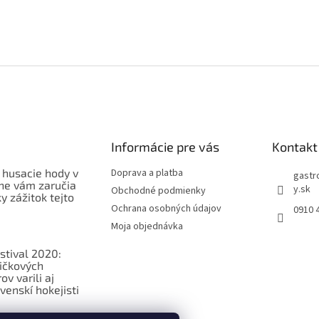
Informácie pre vás
Kontakt
 husacie hody v
Doprava a platba
gastr
ne vám zaručia
y.sk
Obchodné podmienky
 zážitok tejto
Ochrana osobných údajov
0910 
Moja objednávka
stival 2020:
ičkových
v varili aj
venskí hokejisti