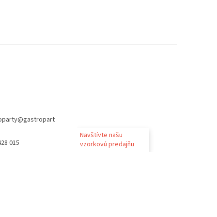
oparty
@
gastropart
Navštívte našu
428 015
vzorkovú predajňu