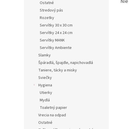
Nie
Ostatné
Stredový pás
Rozetky
Servítky 30 x 30 cm
Servítky 24 x 24 cm
Servítky MANK
Servítky Ambiente
Slamky
Špáradlá, špajdle, napichovadlá
Taniere, tácky a misky
Sviečky
Hygiena
Utierky
Mydlá
Toaletný papier
Vrecia na odpad
Ostatné