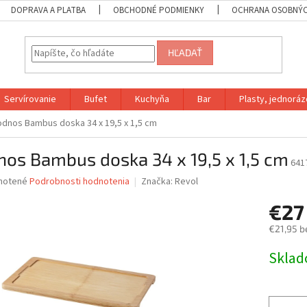
DOPRAVA A PLATBA
OBCHODNÉ PODMIENKY
OCHRANA OSOBNÝC
HĽADAŤ
Servírovanie
Bufet
Kuchyňa
Bar
Plasty, jednoráz
dnos Bambus doska 34 x 19,5 x 1,5 cm
os Bambus doska 34 x 19,5 x 1,5 cm
641
né
notené
Podrobnosti hodnotenia
Značka:
Revol
nie
€27
u
€21,95 b
Jednotk
Skla
cena:
iek.