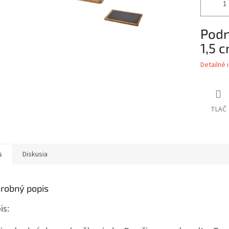
Podn
1,5 
Detailné 
TLAČ
s
Diskusia
robný popis
is: