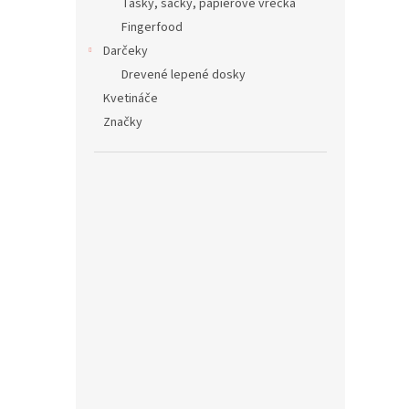
Tašky, sáčky, papierové vrecká
Fingerfood
Darčeky
Drevené lepené dosky
Kvetináče
Značky