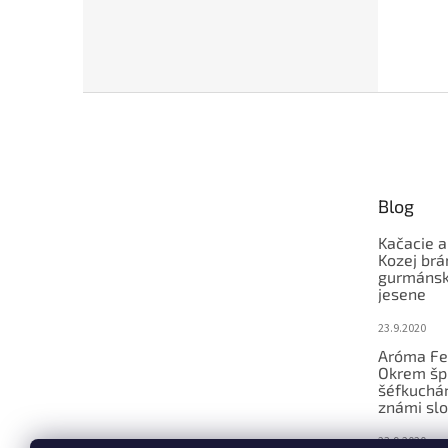
Z
á
p
ä
t
Blog
i
e
Kačacie a
Kozej brá
gurmánsky
jesene
23.9.2020
Aróma Fe
Okrem šp
šéfkucháro
známi slo
23.9.2020