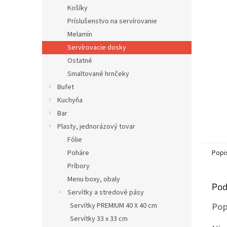
Košíky
Príslušenstvo na servírovanie
Melamín
Servírovacie dosky
Ostatné
Smaltované hrnčeky
Bufet
Kuchyňa
Bar
Plasty, jednorázový tovar
Fólie
Poháre
Popi
Príbory
Menu boxy, obaly
Pod
Servítky a stredové pásy
Pop
Servítky PREMIUM 40 X 40 cm
Servítky 33 x 33 cm