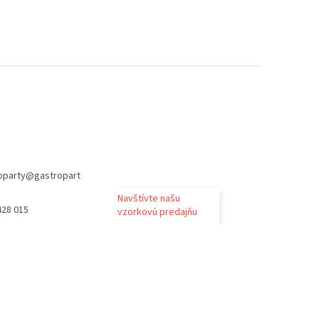
oparty
@
gastropart
Navštívte našu
428 015
vzorkovú predajňu