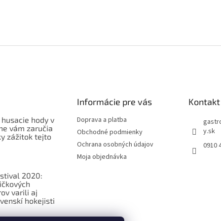
Informácie pre vás
Kontakt
 husacie hody v
Doprava a platba
gastr
ne vám zaručia
y.sk
Obchodné podmienky
 zážitok tejto
Ochrana osobných údajov
0910 
Moja objednávka
stival 2020:
ičkových
v varili aj
venskí hokejisti