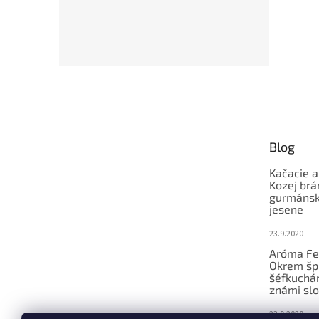
Z
á
p
ä
t
Blog
i
e
Kačacie a
Kozej brá
gurmánsky
jesene
23.9.2020
Aróma Fe
Okrem šp
šéfkucháro
známi slo
23.9.2020