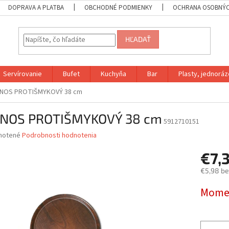
DOPRAVA A PLATBA
OBCHODNÉ PODMIENKY
OCHRANA OSOBNÝC
HĽADAŤ
Servírovanie
Bufet
Kuchyňa
Bar
Plasty, jednoráz
NOS PROTIŠMYKOVÝ 38 cm
NOS PROTIŠMYKOVÝ 38 cm
5912710151
né
notené
Podrobnosti hodnotenia
nie
€7,
u
€5,98 b
Jednotk
Momen
cena:
iek.