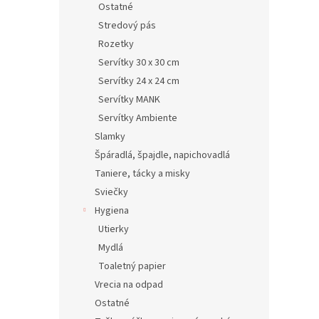
Ostatné
Stredový pás
Rozetky
Servítky 30 x 30 cm
Servítky 24 x 24 cm
Servítky MANK
Servítky Ambiente
Slamky
Špáradlá, špajdle, napichovadlá
Taniere, tácky a misky
Sviečky
Hygiena
Utierky
Mydlá
Toaletný papier
Vrecia na odpad
Ostatné