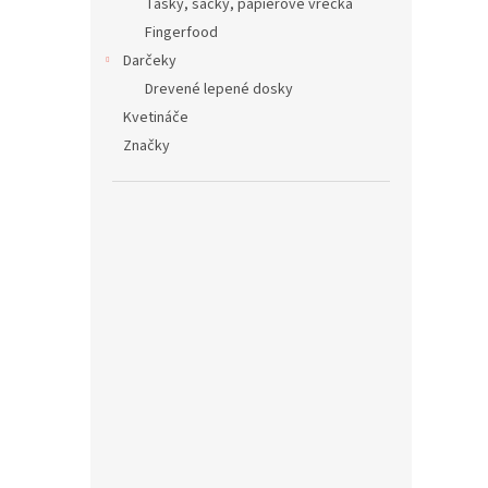
Tašky, sáčky, papierové vrecká
Fingerfood
Darčeky
Drevené lepené dosky
Kvetináče
Značky