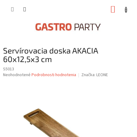
Prejsť
NÁKUP
na
obsah
KOŠÍK
Servírovacia doska AKACIA
60x12,5x3 cm
S5013
Priemerné
Neohodnotené
Podrobnosti hodnotenia
Značka:
LEONE
hodnotenie
produktu
je
0,0
z
5
hviezdičiek.