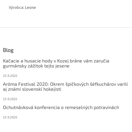
Výrobca: Leone
Z
á
p
ä
Blog
t
Kačacie a husacie hody v Kozej bráne vám zaručia
i
gurmánsky zážitok tejto jesene
e
23.9.2020
Aróma Festival 2020: Okrem špičkových šéfkuchárov varili
aj známi slovenskí hokejisti
23.9.2020
Ochutnávková konferencia o remeselných potravinách
23.9.2020