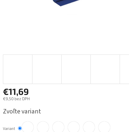
€11,69
€9,50 bez DPH
Jednotková
Zvoľte variant
cena:
Variant