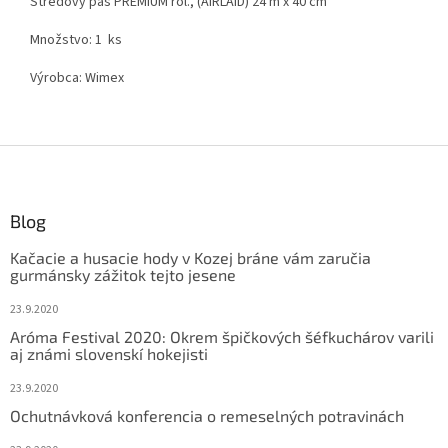
Stredový pás PREMIUM rol., (AIRLAID) 24 m x 40 cm
Množstvo: 1 ks
Výrobca: Wimex
Z
á
p
ä
Blog
t
Kačacie a husacie hody v Kozej bráne vám zaručia
i
gurmánsky zážitok tejto jesene
e
23.9.2020
Aróma Festival 2020: Okrem špičkových šéfkuchárov varili
aj známi slovenskí hokejisti
23.9.2020
Ochutnávková konferencia o remeselných potravinách