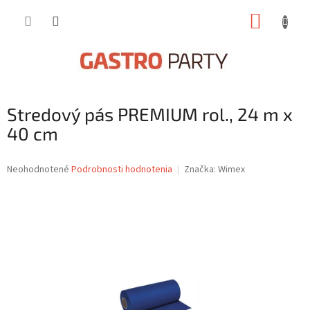
Prejsť
NÁKUP
na
obsah
KOŠÍK
Stredový pás PREMIUM rol., 24 m x
40 cm
Priemerné
Neohodnotené
Podrobnosti hodnotenia
Značka:
Wimex
hodnotenie
produktu
je
0,0
z
5
hviezdičiek.