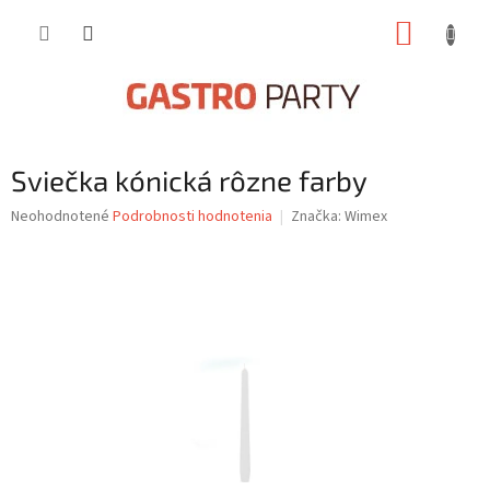
Prejsť
NÁKUP
na
obsah
KOŠÍK
Sviečka kónická rôzne farby
Priemerné
Neohodnotené
Podrobnosti hodnotenia
Značka:
Wimex
hodnotenie
produktu
je
0,0
z
5
hviezdičiek.