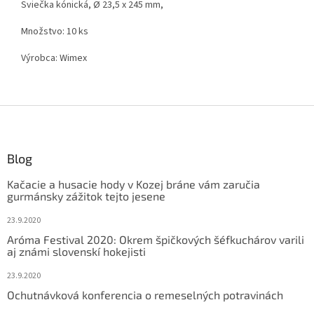
Sviečka kónická, Ø 23,5 x 245 mm,
Množstvo: 10 ks
Výrobca: Wimex
Z
á
p
ä
Blog
t
Kačacie a husacie hody v Kozej bráne vám zaručia
i
gurmánsky zážitok tejto jesene
e
23.9.2020
Aróma Festival 2020: Okrem špičkových šéfkuchárov varili
aj známi slovenskí hokejisti
23.9.2020
Ochutnávková konferencia o remeselných potravinách