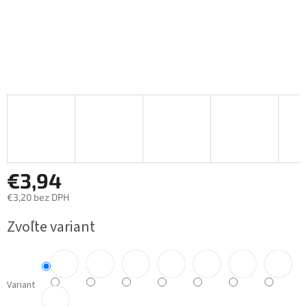
€3,94
€3,20 bez DPH
Jednotková
Zvoľte variant
cena:
Variant