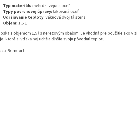
Typ materiálu:
nehrdzavejúca oceľ
Typy povrchovej úpravy:
lakovaná oceľ
Udržiavanie teploty:
vákuová dvojitá stena
Objem:
1,5 L
oska s objemom 1,5 l s nerezovým obalom. Je vhodná pre použitie ako v zim
e, ktoré si vďaka nej udržia dlhšie svoju pôvodnú teplotu.
bca :
Berndorf