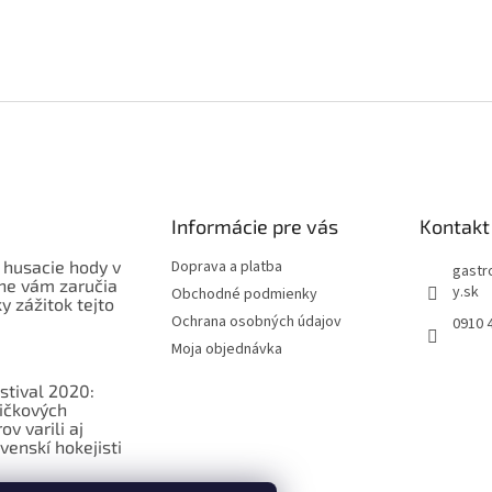
Informácie pre vás
Kontakt
 husacie hody v
Doprava a platba
gastr
ne vám zaručia
y.sk
Obchodné podmienky
 zážitok tejto
Ochrana osobných údajov
0910 
Moja objednávka
stival 2020:
ičkových
v varili aj
venskí hokejisti