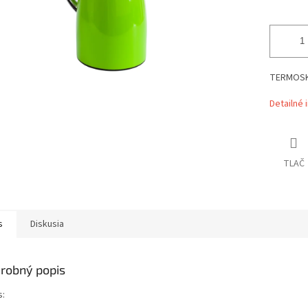
TERMOSKA
Detailné 
TLAČ
s
Diskusia
robný popis
s: