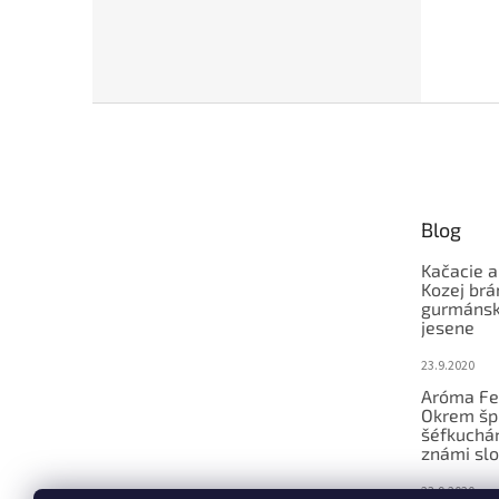
Z
á
p
ä
t
Blog
i
e
Kačacie a
Kozej brá
gurmánsky
jesene
23.9.2020
Aróma Fe
Okrem šp
šéfkucháro
známi slo
23.9.2020