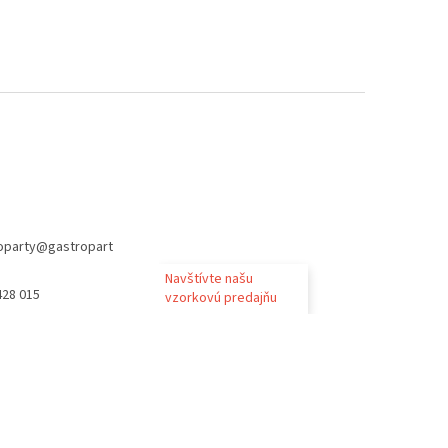
oparty
@
gastropart
Navštívte našu
428 015
vzorkovú predajňu