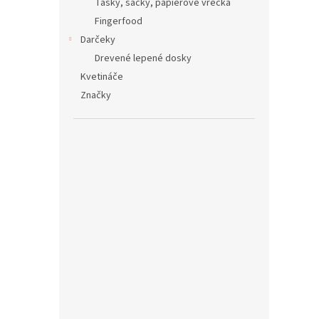
Tašky, sáčky, papierové vrecká
Fingerfood
Darčeky
Drevené lepené dosky
Kvetináče
Značky