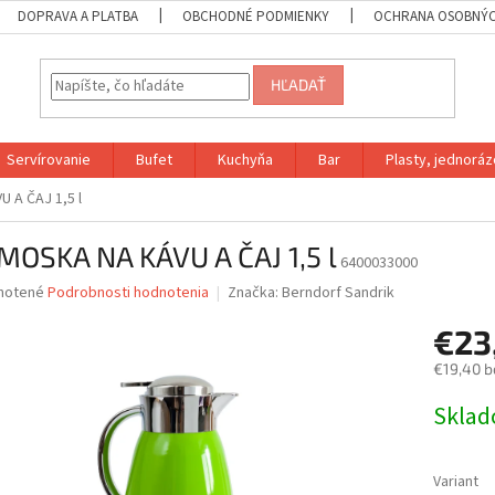
DOPRAVA A PLATBA
OBCHODNÉ PODMIENKY
OCHRANA OSOBNÝC
HĽADAŤ
Servírovanie
Bufet
Kuchyňa
Bar
Plasty, jednoráz
 A ČAJ 1,5 l
MOSKA NA KÁVU A ČAJ 1,5 l
6400033000
né
notené
Podrobnosti hodnotenia
Značka:
Berndorf Sandrik
nie
€23
u
€19,40 b
Jednotk
Skla
cena:
iek.
Variant