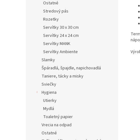
Ostatné
Stredový pás
Rozetky
Servítky 30 x 30 cm
Term
Servítky 24 x 24 cm
nápoj
Servítky MANK
Servítky Ambiente
Výro
Slamky
Špáradlá, špajdle, napichovadlá
Taniere, tácky a misky
Sviečky
Hygiena
Utierky
Mydlá
Toaletný papier
Vrecia na odpad
Ostatné