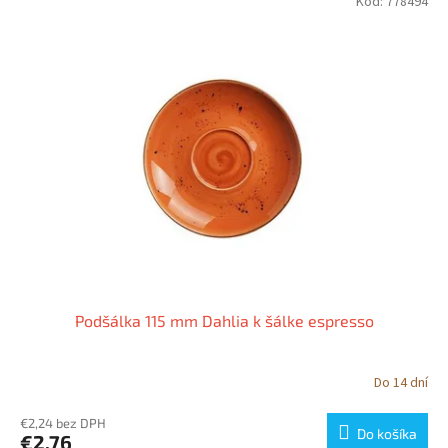
Kód:
778494
Podšálka 115 mm Dahlia k šálke espresso
Do 14 dní
€2,24 bez DPH
Do košíka
€2,76