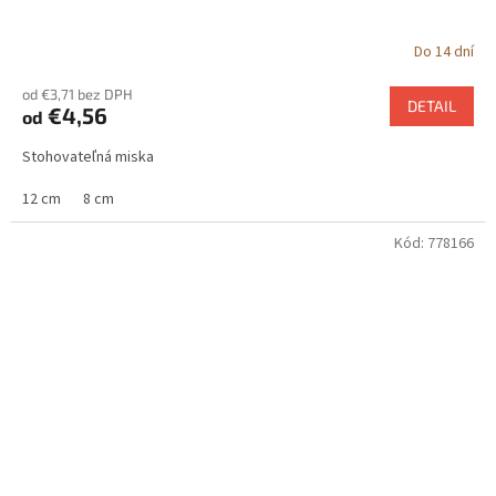
Do 14 dní
od €3,71 bez DPH
DETAIL
€4,56
od
Stohovateľná miska
12 cm
8 cm
Kód:
778166