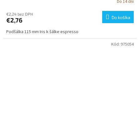
Do 14 dní
€2,24 bez DPH
Do košíka
€2,76
Podšálka 115 mm Iris k šálke espresso
Kód:
975054