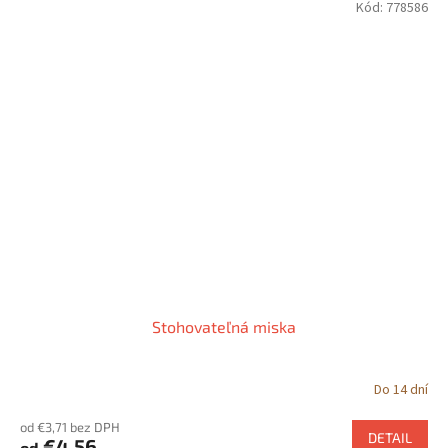
Kód:
778586
Stohovateľná miska
Do 14 dní
od €3,71 bez DPH
DETAIL
€4,56
od