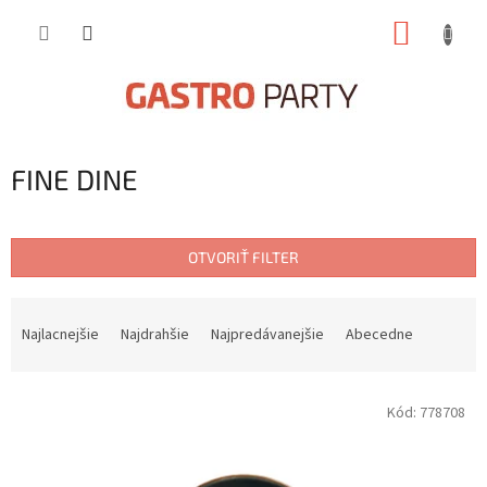
Prejsť
NÁKUP
na
obsah
KOŠÍK
FINE DINE
OTVORIŤ FILTER
R
a
Najlacnejšie
Najdrahšie
Najpredávanejšie
Abecedne
d
e
V
n
Kód:
778708
ý
i
p
e
i
p