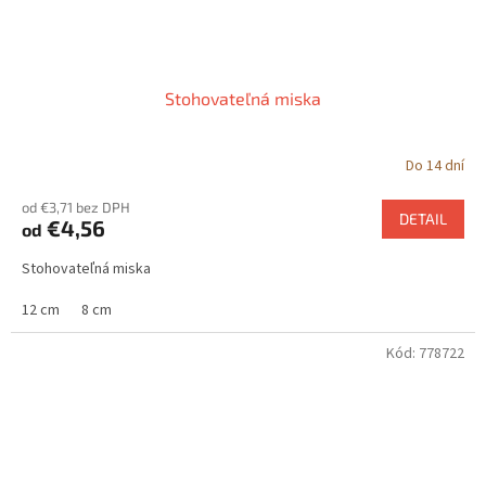
Stohovateľná miska
Do 14 dní
od €3,71 bez DPH
DETAIL
€4,56
od
Stohovateľná miska
12 cm
8 cm
Kód:
778722