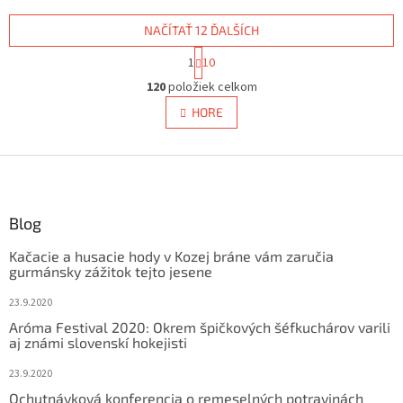
NAČÍTAŤ 12 ĎALŠÍCH
S
1
10
t
O
r
120
položiek celkom
v
á
l
HORE
n
á
k
d
o
v
Z
a
a
c
á
n
i
p
i
e
ä
Blog
e
p
t
r
Kačacie a husacie hody v Kozej bráne vám zaručia
i
v
gurmánsky zážitok tejto jesene
e
k
y
23.9.2020
v
Aróma Festival 2020: Okrem špičkových šéfkuchárov varili
ý
aj známi slovenskí hokejisti
p
i
23.9.2020
s
Ochutnávková konferencia o remeselných potravinách