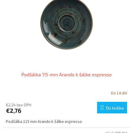
s
r
p
o
r
d
o
u
d
k
u
t
k
o
t
v
o
v
Podšálka 115 mm Arando k šálke espresso
Do 14 dní
€2,24 bez DPH
Do košíka
€2,76
Podšálka 115 mm Arando k šálke espresso