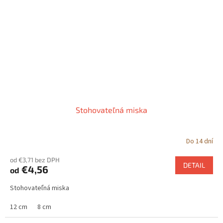
Stohovateľná miska
Do 14 dní
od €3,71 bez DPH
DETAIL
€4,56
od
Stohovateľná miska
12 cm
8 cm