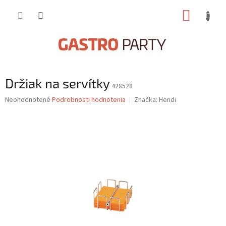
Prejsť
NÁKUP
na
obsah
KOŠÍK
Držiak na servítky
428528
Priemerné
Neohodnotené
Podrobnosti hodnotenia
Značka:
Hendi
hodnotenie
produktu
je
0,0
z
5
hviezdičiek.