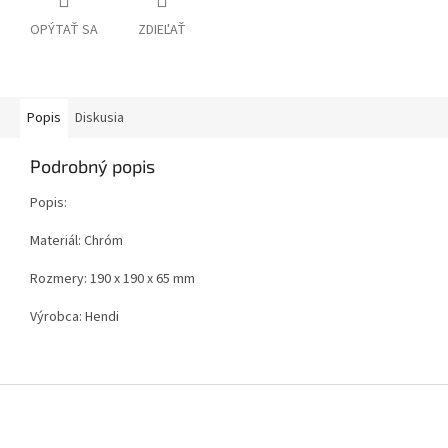
OPÝTAŤ SA
ZDIEĽAŤ
Popis
Diskusia
Podrobný popis
Popis:
Materiál: Chróm
Rozmery: 190 x 190 x 65 mm
Výrobca: Hendi
Z
á
p