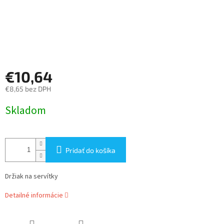
€10,64
€8,65 bez DPH
Jednotková
Skladom
cena:
Pridať do košíka
Držiak na servítky
Detailné informácie