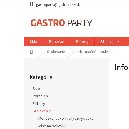
Prejsť
gastroparty@gastroparty.sk
na
obsah
Sklo
Porcelán
Príbory
Stolovanie
Domov
Stolovanie
Informačné tabule
B
Inf
o
Preskočiť
č
Kategórie
kategórie
n
ý
Sklo
p
Porcelán
a
Príbory
n
e
Stolovanie
l
Menážky, cukorničky , mlynčeky
Misy na polievku