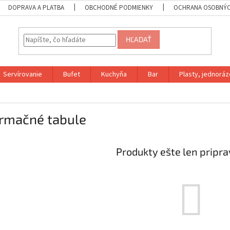
DOPRAVA A PLATBA
OBCHODNÉ PODMIENKY
OCHRANA OSOBNÝC
HĽADAŤ
Servírovanie
Bufet
Kuchyňa
Bar
Plasty, jednoráz
ormačné tabule
Produkty ešte len pripr