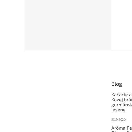
Z
á
p
ä
t
Blog
i
e
Kačacie a
Kozej brá
gurmánsky
jesene
23.9.2020
Aróma Fe