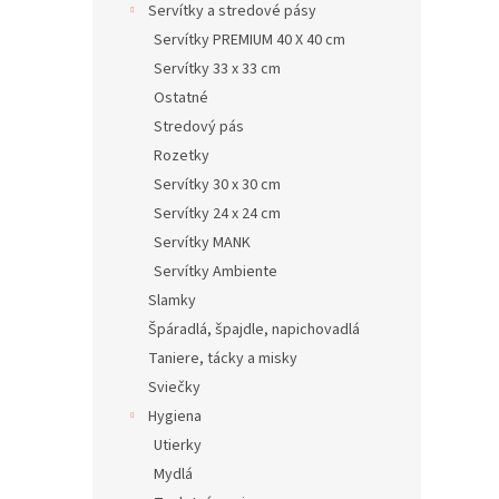
Servítky a stredové pásy
Servítky PREMIUM 40 X 40 cm
Servítky 33 x 33 cm
Ostatné
Stredový pás
Rozetky
Servítky 30 x 30 cm
Servítky 24 x 24 cm
Servítky MANK
Servítky Ambiente
Slamky
Špáradlá, špajdle, napichovadlá
Taniere, tácky a misky
Sviečky
Hygiena
Utierky
Mydlá