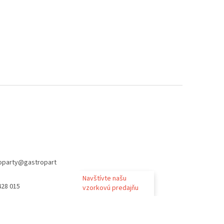
oparty
@
gastropart
Navštívte našu
428 015
vzorkovú predajňu