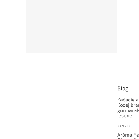
Z
á
p
ä
t
Blog
i
e
Kačacie a
Kozej brá
gurmánsky
jesene
23.9.2020
Aróma Fe