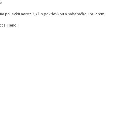
s:
 na polievku nerez 2,7 l s pokrievkou a naberačkou pr. 27cm
bca: Hendi