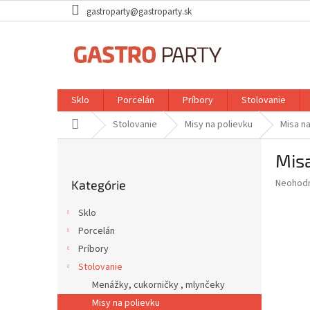
Prejsť
gastroparty@gastroparty.sk
na
obsah
Sklo
Porcelán
Príbory
Stolovanie
Domov
Stolovanie
Misy na polievku
Misa na
B
Misa
o
Preskočiť
č
Priemer
Neohod
Kategórie
kategórie
n
hodnote
ý
produkt
Sklo
p
je
Porcelán
0,0
a
z
Príbory
n
5
e
Stolovanie
hviezdič
l
Menážky, cukorničky , mlynčeky
Misy na polievku