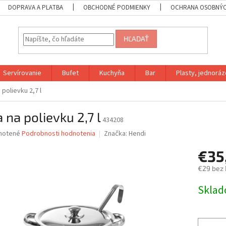
DOPRAVA A PLATBA
OBCHODNÉ PODMIENKY
OCHRANA OSOBNÝC
HĽADAŤ
Servírovanie
Bufet
Kuchyňa
Bar
Plasty, jednoráz
 polievku 2,7 l
 na polievku 2,7 l
434208
né
notené
Podrobnosti hodnotenia
Značka:
Hendi
nie
€35
u
€29 bez
Jednotk
Skla
cena:
iek.