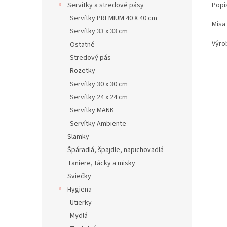
Popi
Servítky a stredové pásy
Servítky PREMIUM 40 X 40 cm
Misa
Servítky 33 x 33 cm
Výro
Ostatné
Stredový pás
Rozetky
Servítky 30 x 30 cm
Servítky 24 x 24 cm
Servítky MANK
Servítky Ambiente
Slamky
Špáradlá, špajdle, napichovadlá
Taniere, tácky a misky
Sviečky
Hygiena
Utierky
Mydlá