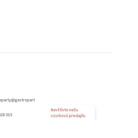
oparty
@
gastropart
Navštívte našu
428 015
vzorkovú predajňu