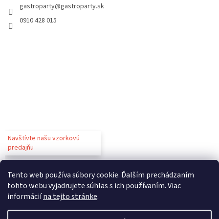
gastroparty
@
gastroparty.sk
0910 428 015
Navštívte našu vzorkovú
predajňu
Tento web používa súbory cookie. Ďalším prechádzaním
tohto webu vyjadrujete súhlas s ich používaním. Viac
informácií
na tejto stránke
.
Vytvoril Shoptet