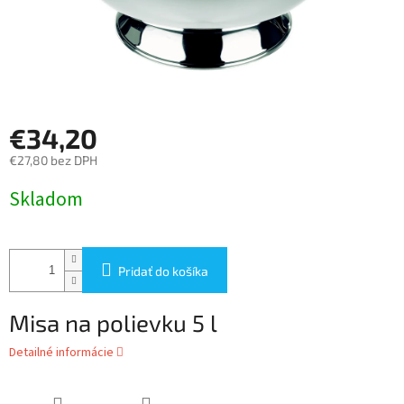
€34,20
€27,80 bez DPH
Jednotková
Skladom
cena:
Pridať do košíka
Misa na polievku 5 l
Detailné informácie