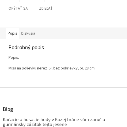
OPÝTAŤ SA
ZDIEĽAŤ
Popis
Diskusia
Podrobný popis
Popis:
Misa na polievku nerez 5 l bez pokrievky, pr. 28 cm
Z
á
p
ä
Blog
t
Kačacie a husacie hody v Kozej bráne vám zaručia
i
gurmánsky zážitok tejto jesene