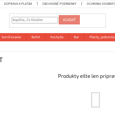
DOPRAVA A PLATBA
OBCHODNÉ PODMIENKY
OCHRANA OSOBNÝC
HĽADAŤ
Servírovanie
Bufet
Kuchyňa
Bar
Plasty, jednoráz
T
Produkty ešte len pripr