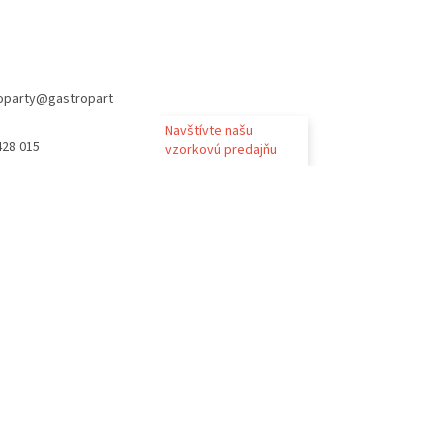
oparty
@
gastropart
Navštívte našu
428 015
vzorkovú predajňu