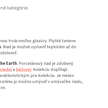
tné kategórie.
snou trvácnosťou glazúry. Plytké taniere
n
. Riad je možné vystaviť teplotám až do
odolnosť.
the Earth
. Porcelánový riad je zdobený
hnedej
a
béžovej
. Kolekciu dopĺňajú
akteristickým pre kolekciu. Je nielen
porcelánu ju možno umývať v umývačke riadu,
úre.