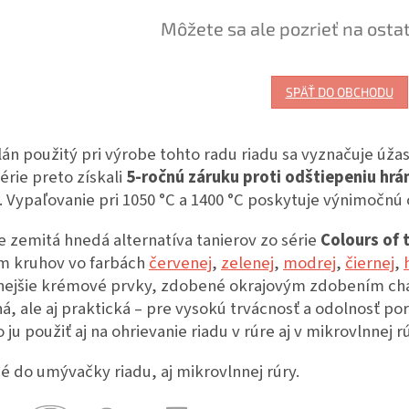
Môžete sa ale pozrieť na osta
SPÄŤ DO OBCHODU
án použitý pri výrobe tohto radu riadu sa vyznačuje úža
série preto získali
5-ročnú záruku proti odštiepeniu hrá
. Vypaľovanie pri 1050 °C a 1400 °C poskytuje výnimočnú 
e zemitá hnedá alternatíva tanierov zo série
Colours of 
m kruhov vo farbách
červenej
,
zelenej
,
modrej
,
čiernej
,
nejšie krémové prvky, zdobené okrajovým zdobením char
á, ale aj praktická – pre vysokú trvácnosť a odolnosť 
ju použiť aj na ohrievanie riadu v rúre aj v mikrovlnnej r
 do umývačky riadu, aj mikrovlnnej rúry.