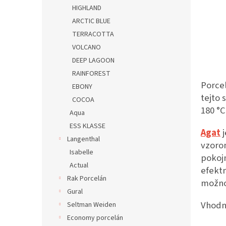
HIGHLAND
ARCTIC BLUE
TERRACOTTA
VOLCANO
DEEP LAGOON
RAINFOREST
Porcel
EBONY
tejto 
COCOA
180 °C
Aqua
ESS KLASSE
Agat
j
Langenthal
vzoro
Isabelle
pokoj
Actual
efektn
Rak Porcelán
možno 
Gural
Vhodné
Seltman Weiden
Economy porcelán