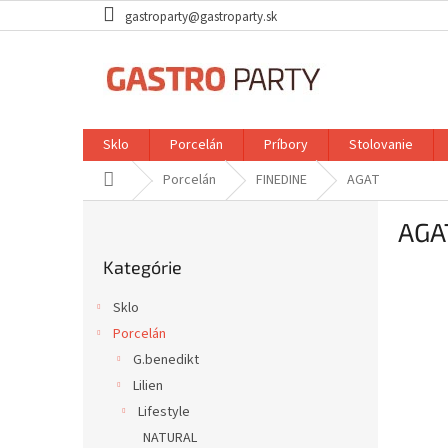
Prejsť
gastroparty@gastroparty.sk
na
obsah
Sklo
Porcelán
Príbory
Stolovanie
Domov
Porcelán
FINEDINE
AGAT
B
AGA
o
Preskočiť
č
Kategórie
kategórie
n
ý
Sklo
p
Porcelán
a
G.benedikt
n
e
Lilien
l
Lifestyle
NATURAL