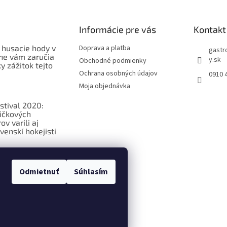
Informácie pre vás
Kontakt
 husacie hody v
Doprava a platba
gastr
ne vám zaručia
y.sk
Obchodné podmienky
 zážitok tejto
Ochrana osobných údajov
0910 
Moja objednávka
stival 2020:
ičkových
v varili aj
venskí hokejisti
ková
ia o
Odmietnuť
Súhlasím
ých potravinách