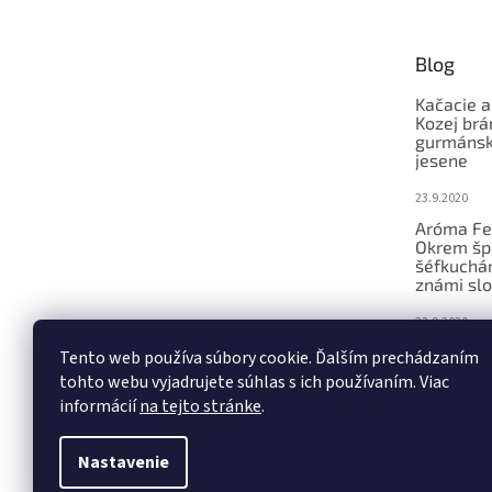
ä
t
Blog
i
e
Kačacie a
Kozej brá
gurmánsky
jesene
23.9.2020
Aróma Fe
Okrem šp
šéfkucháro
známi slo
23.9.2020
Ochutnáv
Tento web používa súbory cookie. Ďalším prechádzaním
konferenc
tohto webu vyjadrujete súhlas s ich používaním. Viac
remeseln
informácií
na tejto stránke
.
23.9.2020
Nastavenie