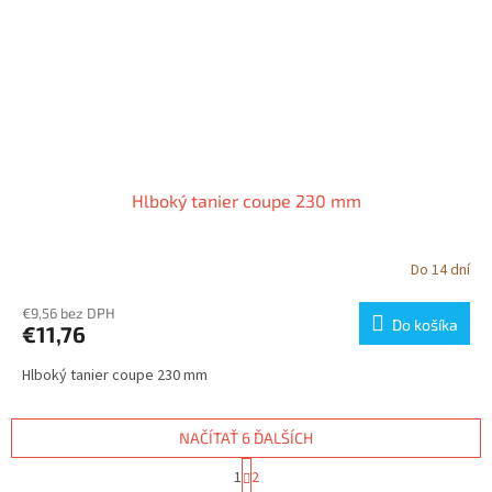
Hlboký tanier coupe 230 mm
Do 14 dní
€9,56 bez DPH
Do košíka
€11,76
Hlboký tanier coupe 230 mm
NAČÍTAŤ 6 ĎALŠÍCH
S
1
2
t