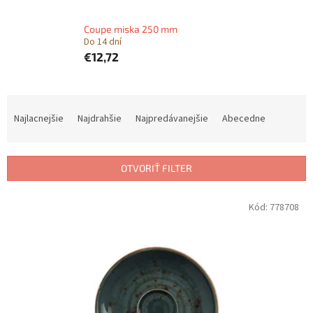
Coupe miska 250 mm
Do 14 dní
€12,72
R
a
Najlacnejšie
Najdrahšie
Najpredávanejšie
Abecedne
d
e
n
OTVORIŤ FILTER
i
e
V
Kód:
778708
p
ý
r
p
o
i
d
s
u
p
k
r
t
o