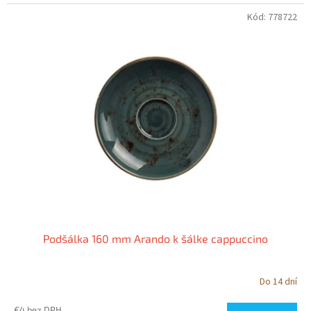
Kód:
778722
Podšálka 160 mm Arando k šálke cappuccino
Do 14 dní
€4 bez DPH