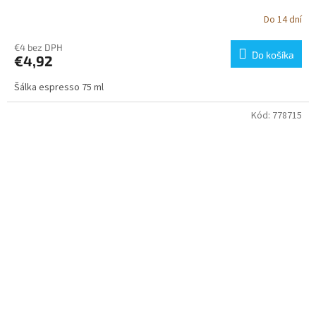
Do 14 dní
€4 bez DPH
Do košíka
€4,92
Šálka espresso 75 ml
Kód:
778715