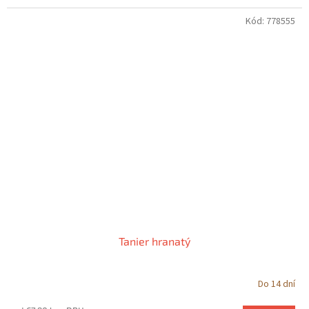
Kód:
778555
Tanier hranatý
Do 14 dní