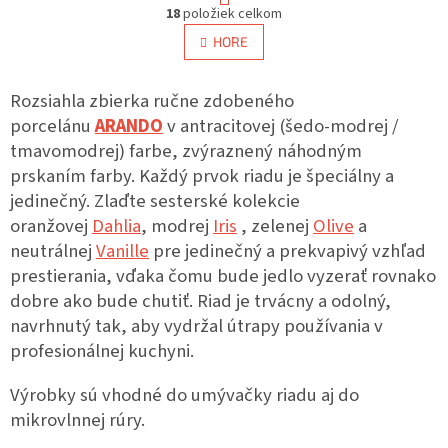
O
r
18
položiek celkom
v
á
l
HORE
n
á
k
d
o
v
Rozsiahla zbierka ručne zdobeného
a
a
c
porcelánu
ARANDO
v antracitovej (šedo-modrej /
n
i
i
tmavomodrej) farbe, zvýraznený náhodným
e
e
prskaním farby. Každý prvok riadu je špeciálny a
p
r
jedinečný. Zlaďte sesterské kolekcie
v
oranžovej
Dahlia
, modrej
Iris
, zelenej
Olive
a
k
neutrálnej
Vanille
pre jedinečný a prekvapivý vzhľad
y
v
prestierania, vďaka čomu bude jedlo vyzerať rovnako
ý
dobre ako bude chutiť. Riad je trvácny a odolný,
p
navrhnutý tak, aby vydržal útrapy používania v
i
s
profesionálnej kuchyni.
u
Výrobky sú vhodné do umývačky riadu aj do
mikrovlnnej rúry.