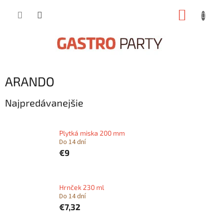
Prejsť
NÁKUP
na
obsah
KOŠÍK
ARANDO
Najpredávanejšie
Plytká miska 200 mm
Do 14 dní
€9
Hrnček 230 ml
Do 14 dní
€7,32