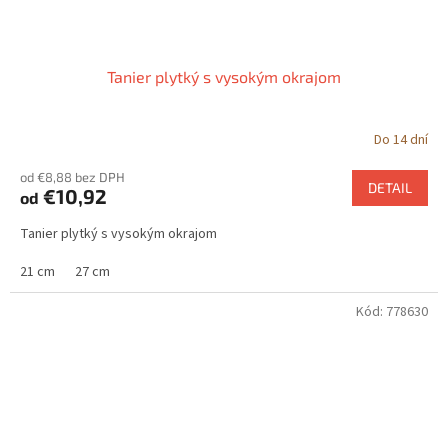
Tanier plytký s vysokým okrajom
Do 14 dní
od €8,88 bez DPH
DETAIL
€10,92
od
Tanier plytký s vysokým okrajom
21 cm
27 cm
Kód:
778630