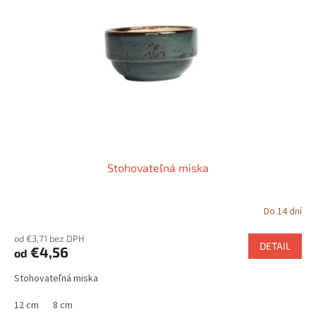
Stohovateľná miska
Do 14 dní
od €3,71 bez DPH
DETAIL
€4,56
od
Stohovateľná miska
12 cm
8 cm