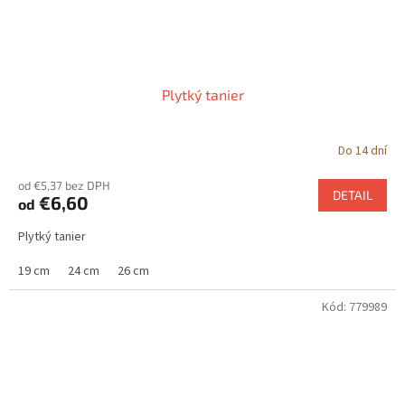
Plytký tanier
Do 14 dní
od €5,37 bez DPH
DETAIL
€6,60
od
Plytký tanier
19 cm
24 cm
26 cm
Kód:
779989