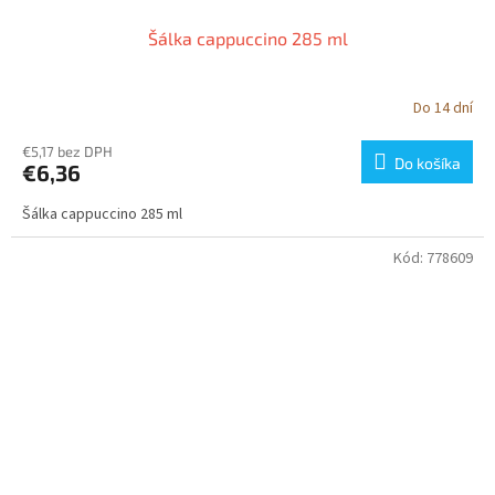
Šálka cappuccino 285 ml
Do 14 dní
€5,17 bez DPH
Do košíka
€6,36
Šálka cappuccino 285 ml
Kód:
778609