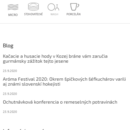
Z
á
p
ä
Blog
t
Kačacie a husacie hody v Kozej bráne vám zaručia
i
gurmánsky zážitok tejto jesene
e
23.9.2020
Aróma Festival 2020: Okrem špičkových šéfkuchárov varili
aj známi slovenskí hokejisti
23.9.2020
Ochutnávková konferencia o remeselných potravinách
23.9.2020