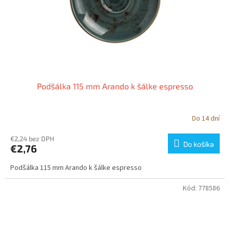
o
d
v
u
k
t
o
v
Podšálka 115 mm Arando k šálke espresso
Do 14 dní
€2,24 bez DPH
Do košíka
€2,76
Podšálka 115 mm Arando k šálke espresso
Kód:
778586