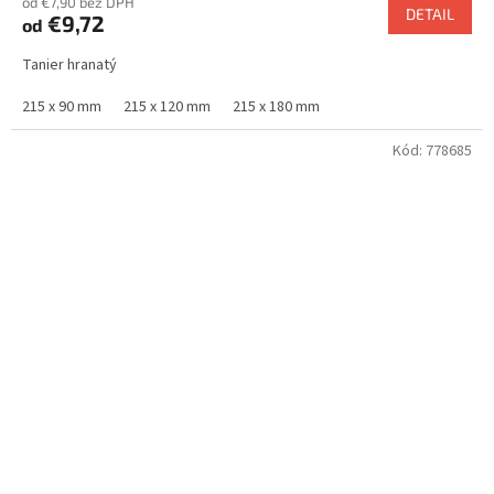
od €7,90 bez DPH
DETAIL
€9,72
od
Tanier hranatý
215 x 90 mm
215 x 120 mm
215 x 180 mm
Kód:
778685