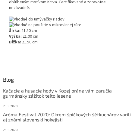
obľúbeným motívom Krtka. Certifikované a zdravotne
nezávadné.
Šírka:
21.50 cm
Výška:
21.00 cm
Dĺžka:
21.50 cm
Z
á
p
ä
Blog
t
Kačacie a husacie hody v Kozej bráne vám zaručia
i
gurmánsky zážitok tejto jesene
e
23.9.2020
Aróma Festival 2020: Okrem špičkových šéfkuchárov varili
aj známi slovenskí hokejisti
23.9.2020