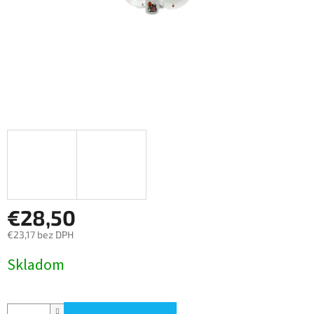
€28,50
€23,17 bez DPH
Jednotková
Skladom
cena: