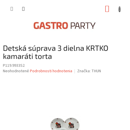
Prejsť
NÁKUP
na
obsah
KOŠÍK
Detská súprava 3 dielna KRTKO
kamaráti torta
P119.9933S2
Priemerné
Neohodnotené
Podrobnosti hodnotenia
Značka:
THUN
hodnotenie
produktu
je
0,0
z
5
hviezdičiek.