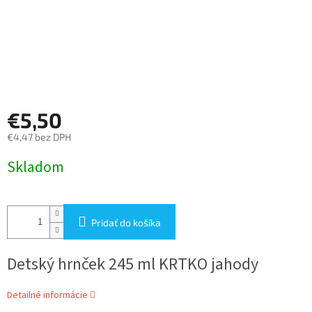
€5,50
€4,47 bez DPH
Jednotková
Skladom
cena:
Pridať do košíka
Detský hrnček 245 ml KRTKO jahody
Detailné informácie