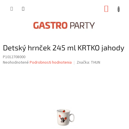
Prejsť
NÁKUP
na
obsah
KOŠÍK
Detský hrnček 245 ml KRTKO jahody
P1012708000
Priemerné
Neohodnotené
Podrobnosti hodnotenia
Značka:
THUN
hodnotenie
produktu
je
0,0
z
5
hviezdičiek.