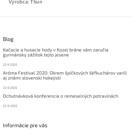
Výrobca: Thun
Z
á
p
ä
Blog
t
Kačacie a husacie hody v Kozej bráne vám zaručia
i
gurmánsky zážitok tejto jesene
e
23.9.2020
Aróma Festival 2020: Okrem špičkových šéfkuchárov varili
aj známi slovenskí hokejisti
23.9.2020
Ochutnávková konferencia o remeselných potravinách
23.9.2020
Informácie pre vás