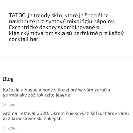
TATOO
je trendy sklo, ktoré je špeciálne
navrhnuté pre svetovú mixológiu nápojov.
Excentrické dekory skombinované s
klasickým tvarom skla sú perfektné pre každý
cocktail bar!
Z
á
p
ä
Blog
t
Kačacie a husacie hody v Kozej bráne vám zaručia
i
gurmánsky zážitok tejto jesene
e
23.9.2020
Aróma Festival 2020: Okrem špičkových šéfkuchárov varili
aj známi slovenskí hokejisti
23.9.2020