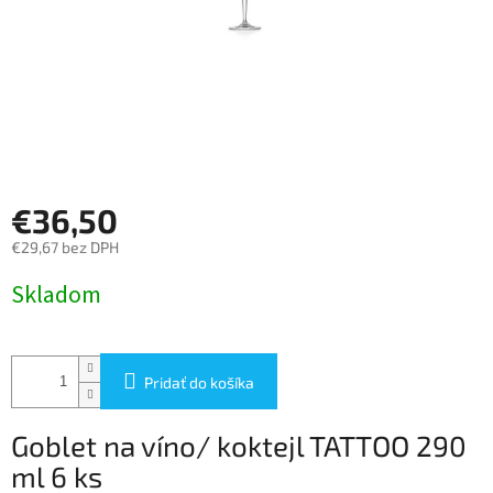
€36,50
€29,67 bez DPH
Jednotková
Skladom
cena:
Pridať do košíka
Goblet na víno/ koktejl TATTOO 290
ml 6 ks