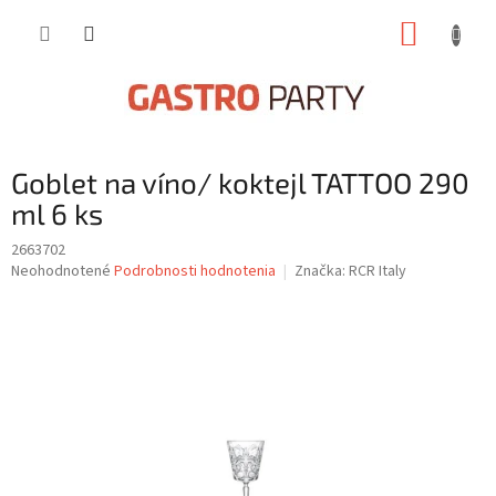
Prejsť
NÁKUP
na
obsah
KOŠÍK
Goblet na víno/ koktejl TATTOO 290
ml 6 ks
2663702
Priemerné
Neohodnotené
Podrobnosti hodnotenia
Značka:
RCR Italy
hodnotenie
produktu
je
0,0
z
5
hviezdičiek.