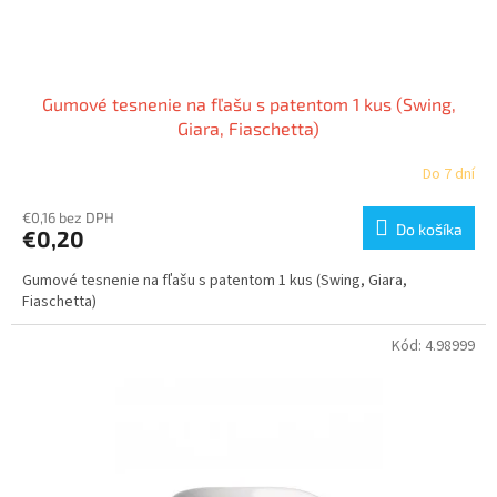
t
o
v
Gumové tesnenie na fľašu s patentom 1 kus (Swing,
Giara, Fiaschetta)
Do 7 dní
€0,16 bez DPH
Do košíka
€0,20
Gumové tesnenie na fľašu s patentom 1 kus (Swing, Giara,
Fiaschetta)
Kód:
4.98999