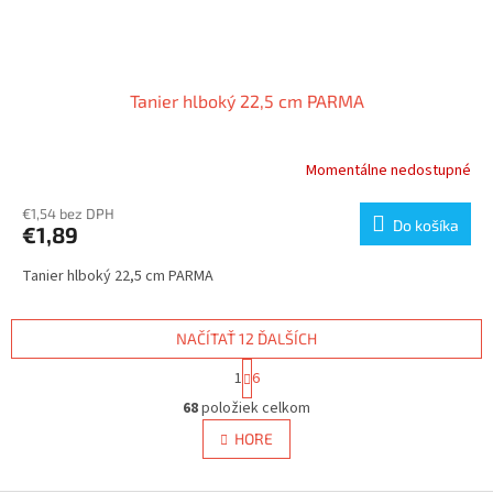
Tanier hlboký 22,5 cm PARMA
Momentálne nedostupné
€1,54 bez DPH
Do košíka
€1,89
Tanier hlboký 22,5 cm PARMA
NAČÍTAŤ 12 ĎALŠÍCH
S
1
6
t
O
r
68
položiek celkom
v
á
l
HORE
n
á
k
d
o