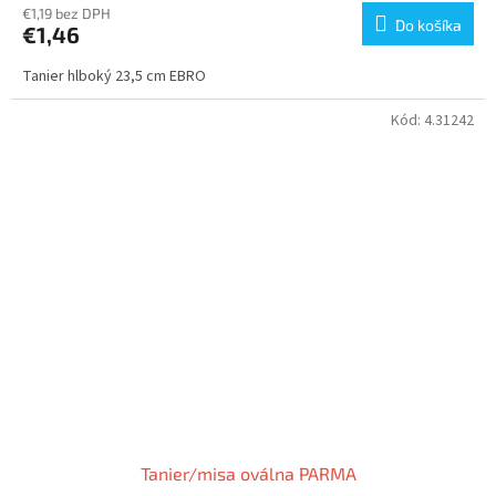
€1,19 bez DPH
Do košíka
€1,46
Tanier hlboký 23,5 cm EBRO
Kód:
4.31242
Tanier/misa oválna PARMA