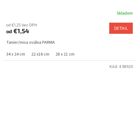
Skladom
od €1,25 bez DPH
DETAIL
€1,54
od
Tanier/misa oválna PARMA
34 x 24 cm
22 x16 cm
28 x 21 cm
Kód:
4.98920