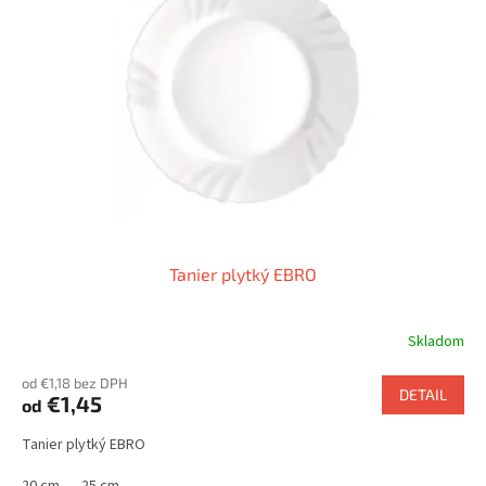
Tanier plytký EBRO
Skladom
od €1,18 bez DPH
DETAIL
€1,45
od
Tanier plytký EBRO
20 cm
25 cm