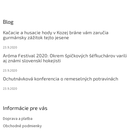
v
Z
a
a
c
á
n
i
p
i
e
ä
Blog
e
p
t
r
Kačacie a husacie hody v Kozej bráne vám zaručia
i
v
gurmánsky zážitok tejto jesene
e
k
y
23.9.2020
v
Aróma Festival 2020: Okrem špičkových šéfkuchárov varili
ý
aj známi slovenskí hokejisti
p
i
23.9.2020
s
Ochutnávková konferencia o remeselných potravinách
u
23.9.2020
Informácie pre vás
Doprava a platba
Obchodné podmienky