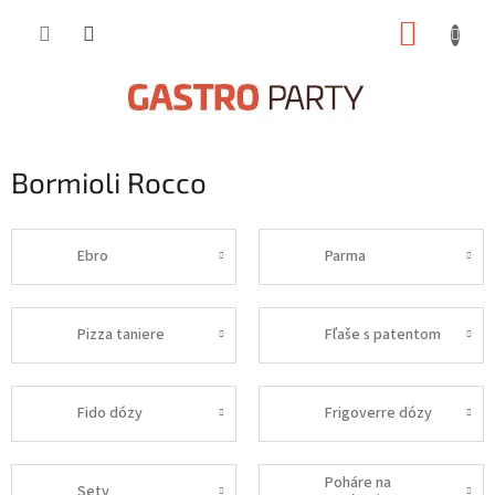
Prejsť
NÁKUP
na
obsah
KOŠÍK
Bormioli Rocco
Ebro
Parma
Pizza taniere
Fľaše s patentom
Fido dózy
Frigoverre dózy
Poháre na
Sety