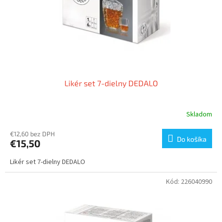
o
d
v
u
k
t
o
v
Likér set 7-dielny DEDALO
Skladom
€12,60 bez DPH
Do košíka
€15,50
Likér set 7-dielny DEDALO
Kód:
226040990