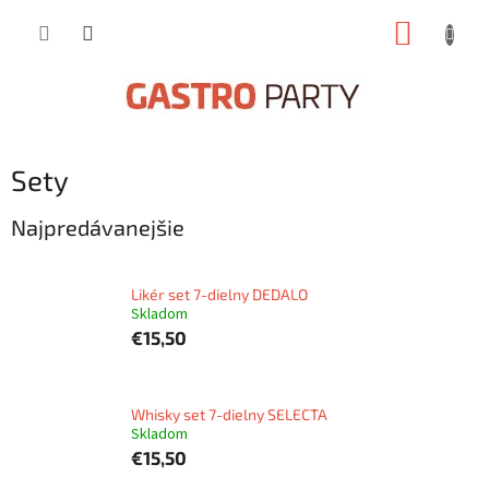
Prejsť
NÁKUP
na
obsah
KOŠÍK
Sety
Najpredávanejšie
Likér set 7-dielny DEDALO
Skladom
€15,50
Whisky set 7-dielny SELECTA
Skladom
€15,50