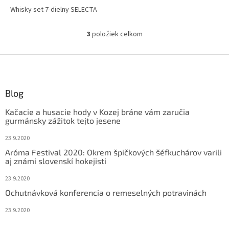
Whisky set 7-dielny SELECTA
3
položiek celkom
O
v
l
Z
á
á
d
p
a
ä
Blog
c
t
i
Kačacie a husacie hody v Kozej bráne vám zaručia
i
e
gurmánsky zážitok tejto jesene
p
e
r
23.9.2020
v
Aróma Festival 2020: Okrem špičkových šéfkuchárov varili
k
aj známi slovenskí hokejisti
y
v
23.9.2020
ý
Ochutnávková konferencia o remeselných potravinách
p
i
23.9.2020
s
u