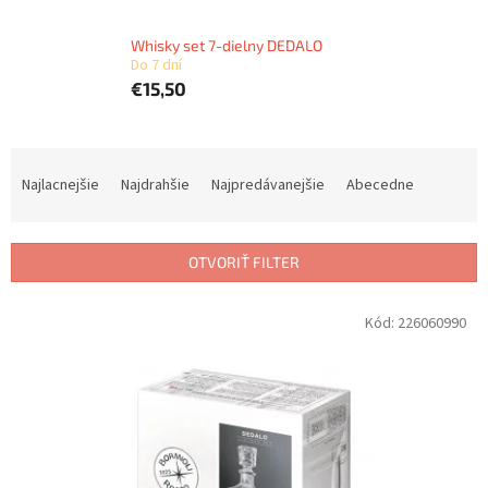
Whisky set 7-dielny DEDALO
Do 7 dní
€15,50
R
a
Najlacnejšie
Najdrahšie
Najpredávanejšie
Abecedne
d
e
n
OTVORIŤ FILTER
i
e
V
Kód:
226060990
p
ý
r
p
o
i
d
s
u
p
k
r
t
o