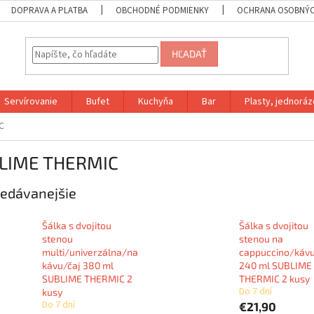
DOPRAVA A PLATBA
OBCHODNÉ PODMIENKY
OCHRANA OSOBNÝC
HĽADAŤ
Servírovanie
Bufet
Kuchyňa
Bar
Plasty, jednoráz
C
LIME THERMIC
edávanejšie
Šálka s dvojitou
Šálka s dvojitou
stenou
stenou na
multi/univerzálna/na
cappuccino/kávu
kávu/čaj 380 ml
240 ml SUBLIME
SUBLIME THERMIC 2
THERMIC 2 kusy
Do 7 dní
kusy
Do 7 dní
€21,90