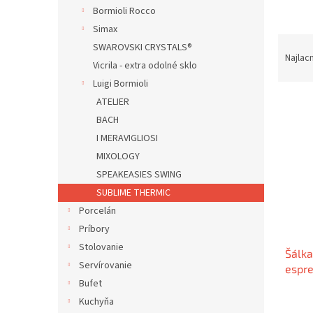
Bormioli Rocco
Simax
R
SWAROVSKI CRYSTALS®
a
Najlac
Vicrila - extra odolné sklo
d
Luigi Bormioli
e
V
n
ATELIER
ý
i
BACH
p
e
I MERAVIGLIOSI
i
p
MIXOLOGY
s
r
SPEAKEASIES SWING
p
o
SUBLIME THERMIC
r
d
o
u
Porcelán
d
k
Príbory
u
t
Stolovanie
Šálka
k
o
Servírovanie
espr
t
v
Bufet
THER
o
v
Kuchyňa