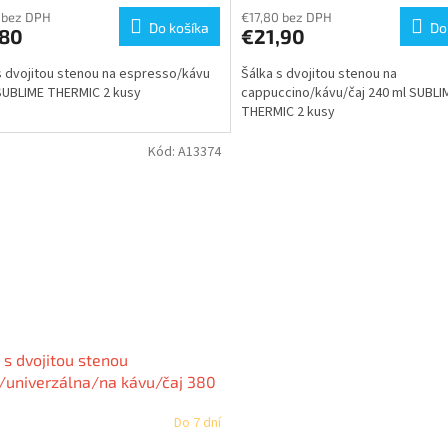
 bez DPH
€17,80 bez DPH
Do košíka
Do
,80
€21,90
s dvojitou stenou na espresso/kávu
Šálka s dvojitou stenou na
SUBLIME THERMIC 2 kusy
cappuccino/kávu/čaj 240 ml SUBLI
THERMIC 2 kusy
Kód:
A13374
 s dvojitou stenou
/univerzálna/na kávu/čaj 380
UBLIME THERMIC 2 kusy
Do 7 dní