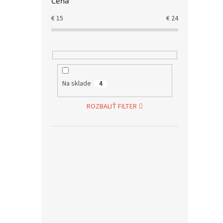
Cena
€
15
€
24
Na sklade
4
ROZBALIŤ FILTER