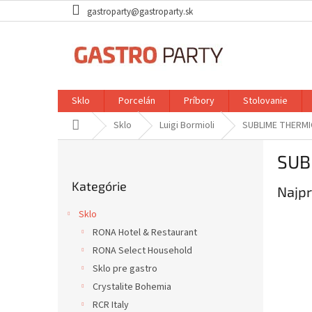
Prejsť
gastroparty@gastroparty.sk
na
obsah
Sklo
Porcelán
Príbory
Stolovanie
Domov
Sklo
Luigi Bormioli
SUBLIME THERMI
B
SUB
o
Preskočiť
č
Kategórie
kategórie
Najpr
n
ý
Sklo
p
RONA Hotel & Restaurant
a
RONA Select Household
n
e
Sklo pre gastro
l
Crystalite Bohemia
RCR Italy