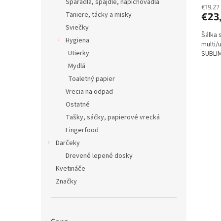
Špáradlá, špajdle, napichovadlá
€19,27
Taniere, tácky a misky
€23
Sviečky
Šálka 
Hygiena
multi/
Utierky
SUBLI
Mydlá
Toaletný papier
Vrecia na odpad
Ostatné
Tašky, sáčky, papierové vrecká
Fingerfood
Darčeky
Drevené lepené dosky
Kvetináče
Značky