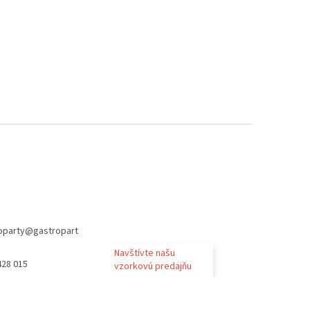
oparty
@
gastropart
Navštívte našu
428 015
vzorkovú predajňu