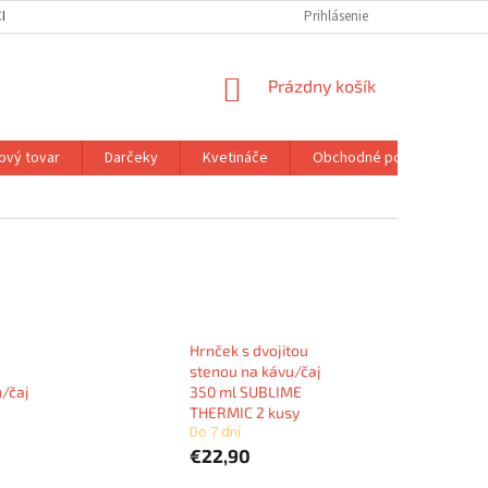
H ÚDAJOV
MOJA OBJEDNÁVKA
Prihlásenie
NÁKUPNÝ
Prázdny košík
KOŠÍK
ový tovar
Darčeky
Kvetináče
Obchodné podmienky
Hrnček s dvojitou
stenou na kávu/čaj
/čaj
350 ml SUBLIME
THERMIC 2 kusy
Do 7 dní
€22,90