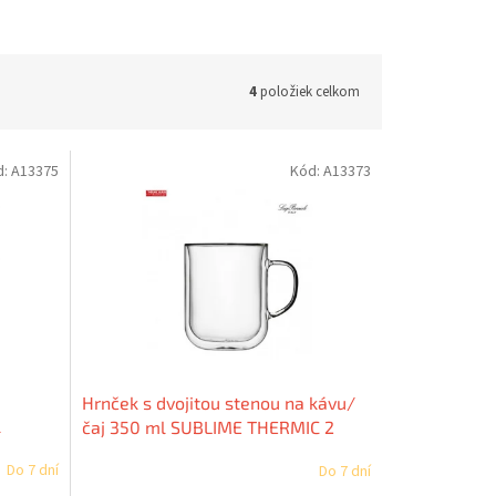
4
položiek celkom
d:
A13375
Kód:
A13373
Hrnček s dvojitou stenou na kávu/
l
čaj 350 ml SUBLIME THERMIC 2
kusy
Do 7 dní
Do 7 dní