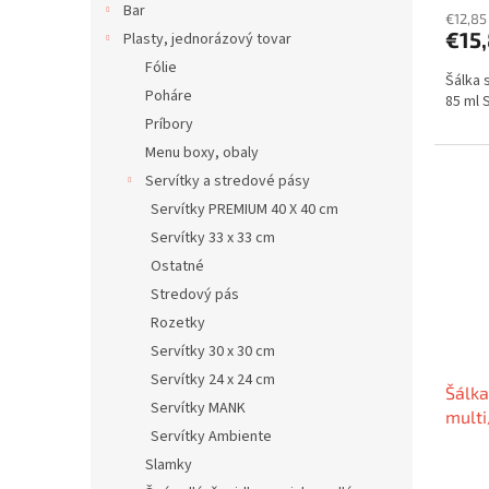
Bar
€12,85
€15
Plasty, jednorázový tovar
Fólie
Šálka 
Poháre
85 ml 
Príbory
Menu boxy, obaly
Servítky a stredové pásy
Servítky PREMIUM 40 X 40 cm
Servítky 33 x 33 cm
Ostatné
Stredový pás
Rozetky
Servítky 30 x 30 cm
Servítky 24 x 24 cm
Šálka
Servítky MANK
multi
Servítky Ambiente
ml S
Slamky