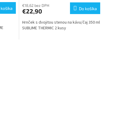
€18,62 bez DPH
 košíka
Do košíka
€22,90
Hrnček s dvojitou stenou na kávu/čaj 350 ml
ME
SUBLIME THERMIC 2 kusy