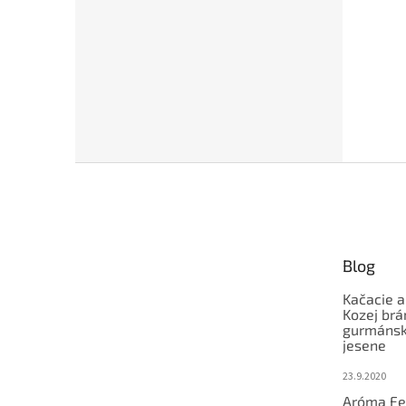
Z
á
p
ä
t
Blog
i
e
Kačacie a
Kozej brá
gurmánsky
jesene
23.9.2020
Aróma Fe