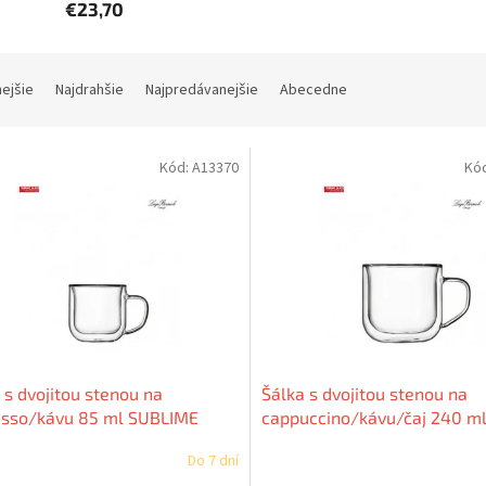
€23,70
nejšie
Najdrahšie
Najpredávanejšie
Abecedne
Kód:
A13370
Kó
 s dvojitou stenou na
Šálka s dvojitou stenou na
esso/kávu 85 ml SUBLIME
cappuccino/kávu/čaj 240 m
MIC 2 kusy
SUBLIME THERMIC 2 kusy
Do 7 dní