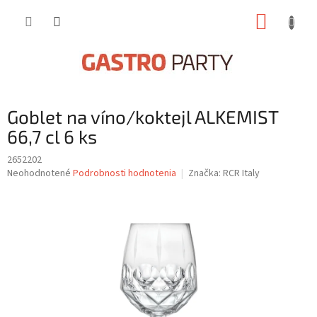
Prejsť
NÁKUP
na
obsah
KOŠÍK
Goblet na víno/koktejl ALKEMIST
66,7 cl 6 ks
2652202
Priemerné
Neohodnotené
Podrobnosti hodnotenia
Značka:
RCR Italy
hodnotenie
produktu
je
0,0
z
5
hviezdičiek.