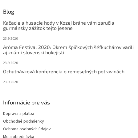
p
ä
Blog
t
Kačacie a husacie hody v Kozej bráne vám zaručia
i
gurmánsky zážitok tejto jesene
e
23.9.2020
Aróma Festival 2020: Okrem špičkových šéfkuchárov varili
aj známi slovenskí hokejisti
23.9.2020
Ochutnávková konferencia o remeselných potravinách
23.9.2020
Informácie pre vás
Doprava a platba
Obchodné podmienky
Ochrana osobných údajov
Moja objednávka