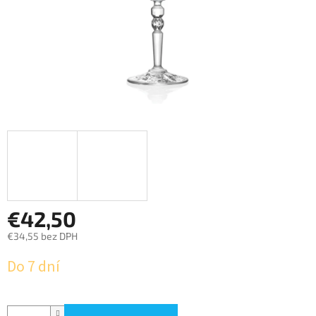
€42,50
€34,55 bez DPH
Jednotková
Do 7 dní
cena: