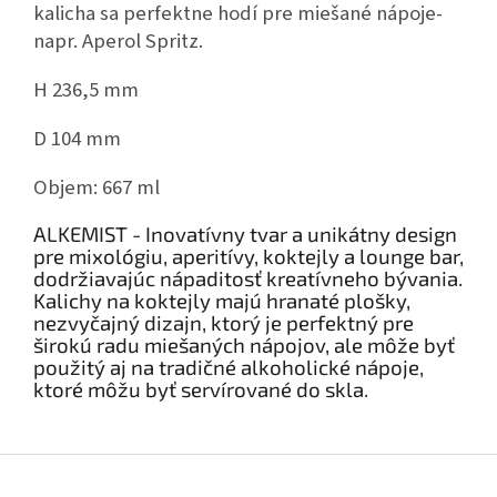
kalicha sa perfektne hodí pre miešané nápoje-
napr. Aperol Spritz.
H 236,5 mm
D 104 mm
Objem: 667 ml
ALKEMIST - Inovatívny tvar a unikátny design
pre mixológiu, aperitívy, koktejly a lounge bar,
dodržiavajúc nápaditosť kreatívneho bývania.
Kalichy na koktejly majú hranaté plošky,
nezvyčajný dizajn, ktorý je perfektný pre
širokú radu miešaných nápojov, ale môže byť
použitý aj na tradičné alkoholické nápoje,
ktoré môžu byť servírované do skla.
Z
á