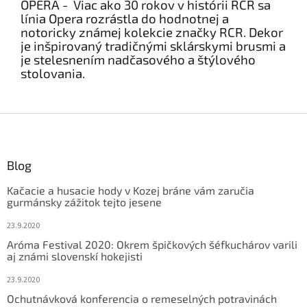
OPERA - Viac ako 30 rokov v histórii RCR sa
línia Opera rozrástla do hodnotnej a
notoricky známej kolekcie značky RCR. Dekor
je inšpirovaný tradičnými sklárskymi brusmi a
je stelesnením nadčasového a štýlového
stolovania.
Z
á
p
ä
Blog
t
Kačacie a husacie hody v Kozej bráne vám zaručia
i
gurmánsky zážitok tejto jesene
e
23.9.2020
Aróma Festival 2020: Okrem špičkových šéfkuchárov varili
aj známi slovenskí hokejisti
23.9.2020
Ochutnávková konferencia o remeselných potravinách