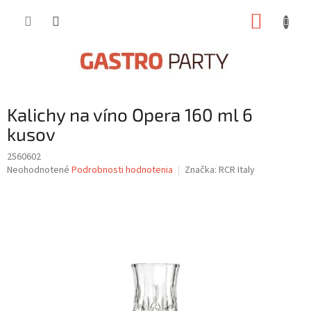
Prejsť
NÁKUP
na
obsah
KOŠÍK
Kalichy na víno Opera 160 ml 6
kusov
2560602
Priemerné
Neohodnotené
Podrobnosti hodnotenia
Značka:
RCR Italy
hodnotenie
produktu
je
0,0
z
5
hviezdičiek.