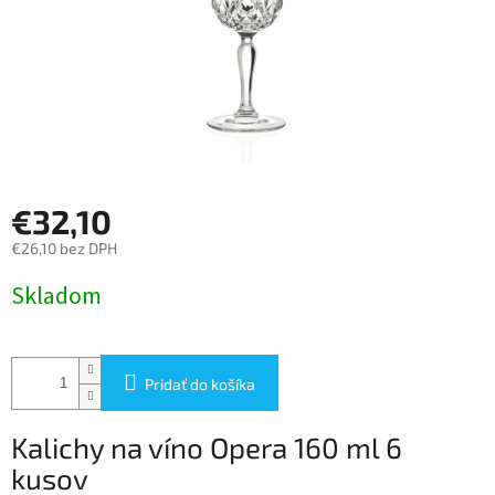
€32,10
€26,10 bez DPH
Jednotková
Skladom
cena:
Pridať do košíka
Kalichy na víno Opera 160 ml 6
kusov