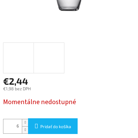
€2,44
€1,98 bez DPH
Jednotková
Momentálne nedostupné
cena:
Pridať do košíka