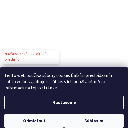
Navštívte našu vzorkovú
predajňu
Tento web používa súbory cookie. Ďalším prechádzaním
tohto webu vyjadrujete súhlas s ich používaním. Viac
informácií
na tejto stránke
.
Vytvoril Shoptet
Nastavenie
Copyright 2026
Gastroparty
. Všetky práva vyhradené.
Upraviť
Odmietnuť
Súhlasím
nastavenie cookies