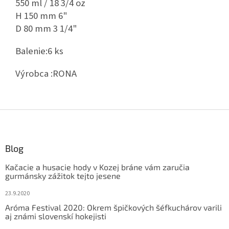
550 ml / 18 3/4 oz
H 150 mm 6"
D 80 mm 3 1/4"
Balenie:
6 ks
Výrobca :
RONA
Z
á
p
ä
Blog
t
Kačacie a husacie hody v Kozej bráne vám zaručia
i
gurmánsky zážitok tejto jesene
e
23.9.2020
Aróma Festival 2020: Okrem špičkových šéfkuchárov varili
aj známi slovenskí hokejisti