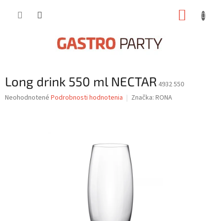
Prejsť
NÁKUP
na
obsah
KOŠÍK
Long drink 550 ml NECTAR
4932 550
Priemerné
Neohodnotené
Podrobnosti hodnotenia
Značka:
RONA
hodnotenie
produktu
je
0,0
z
5
hviezdičiek.