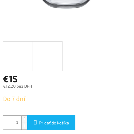
€15
€12,20 bez DPH
Jednotková
Do 7 dní
cena:
Pridať do košíka