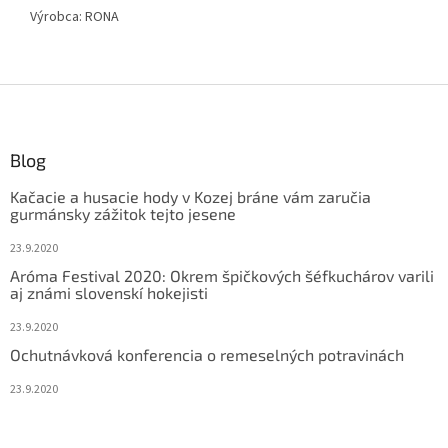
Výrobca:
RONA
Z
á
p
ä
Blog
t
Kačacie a husacie hody v Kozej bráne vám zaručia
i
gurmánsky zážitok tejto jesene
e
23.9.2020
Aróma Festival 2020: Okrem špičkových šéfkuchárov varili
aj známi slovenskí hokejisti
23.9.2020
Ochutnávková konferencia o remeselných potravinách
23.9.2020