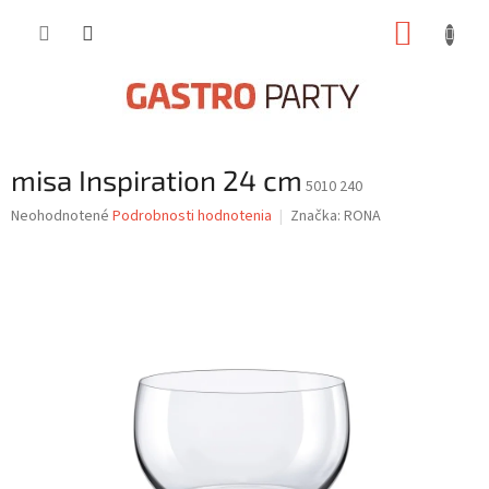
Prejsť
NÁKUP
na
obsah
KOŠÍK
misa Inspiration 24 cm
5010 240
Priemerné
Neohodnotené
Podrobnosti hodnotenia
Značka:
RONA
hodnotenie
produktu
je
0,0
z
5
hviezdičiek.