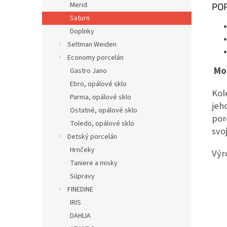
Merid
POP
Saturn
Doplnky
Seltman Weiden
Economy porcelán
Mo
Gastro Jano
Ebro, opálové sklo
Kol
Parma, opálové sklo
jeh
Ostatné, opálové sklo
por
Toledo, opálové sklo
svo
Detský porcelán
Hrnčeky
Výr
Taniere a misky
Súpravy
FINEDINE
IRIS
DAHLIA