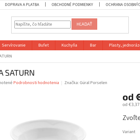
DOPRAVA A PLATBA
OBCHODNÉ PODMIENKY
OCHRANA OSOBNÝC
HĽADAŤ
Servírovanie
Bufet
Kuchyňa
Bar
Plasty, jednoráz
SATURN
A SATURN
né
notené
Podrobnosti hodnotenia
Značka:
Güral Porselen
nie
od
u
od
€3,37
Jednotk
Zvoľte
cena:
iek.
Variant