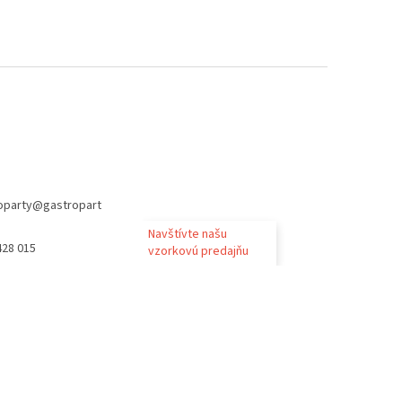
oparty
@
gastropart
Navštívte našu
428 015
vzorkovú predajňu