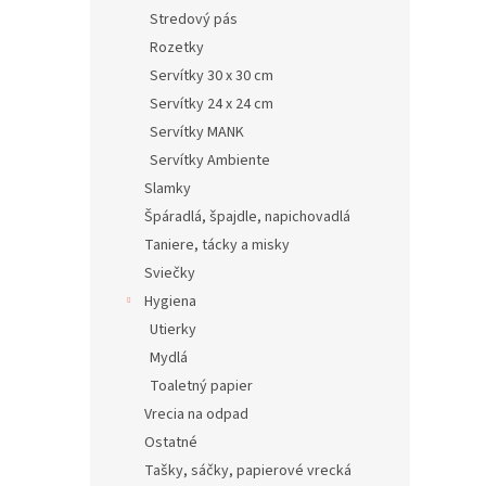
Stredový pás
Rozetky
Servítky 30 x 30 cm
Servítky 24 x 24 cm
Servítky MANK
Servítky Ambiente
Slamky
Špáradlá, špajdle, napichovadlá
Taniere, tácky a misky
Sviečky
Hygiena
Utierky
Mydlá
Toaletný papier
Vrecia na odpad
Ostatné
Tašky, sáčky, papierové vrecká