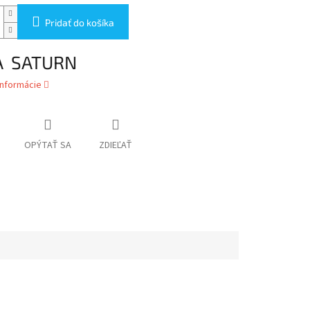
Pridať do košíka
A SATURN
informácie
OPÝTAŤ SA
ZDIEĽAŤ