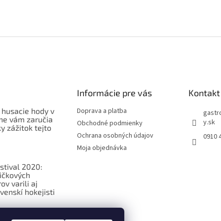
Informácie pre vás
Kontakt
 husacie hody v
Doprava a platba
gastr
ne vám zaručia
y.sk
Obchodné podmienky
 zážitok tejto
Ochrana osobných údajov
0910 
Moja objednávka
stival 2020:
ičkových
v varili aj
venskí hokejisti