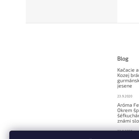
Z
á
p
ä
t
Blog
i
e
Kačacie a
Kozej brá
gurmánsky
jesene
23.9.2020
Aróma Fe
Okrem šp
šéfkucháro
známi slo
23.9.2020