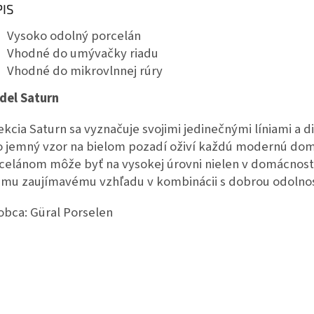
IS
Vysoko odolný porcelán
Vhodné do umývačky riadu
Vhodné do mikrovlnnej rúry
del Saturn
ekcia Saturn sa vyznačuje svojimi jedinečnými líniami a 
o jemný vzor na bielom pozadí oživí každú modernú domá
celánom môže byť na vysokej úrovni nielen v domácnosti, 
jmu zaujímavému vzhľadu v kombinácii s dobrou odolnos
obca: Güral Porselen