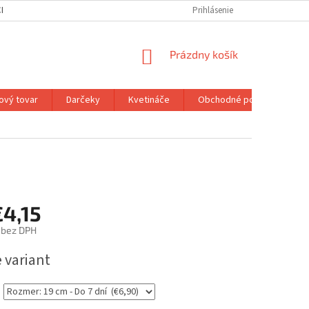
H ÚDAJOV
MOJA OBJEDNÁVKA
Prihlásenie
NÁKUPNÝ
Prázdny košík
KOŠÍK
ový tovar
Darčeky
Kvetináče
Obchodné podmienky
€4,15
bez DPH
ová
 variant