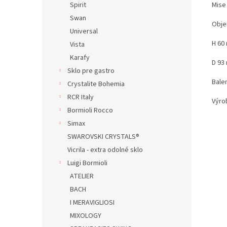
Mise
Spirit
Swan
Obje
Universal
H 60
Vista
Karafy
D 93
Sklo pre gastro
Balen
Crystalite Bohemia
RCR Italy
Výro
Bormioli Rocco
Simax
SWAROVSKI CRYSTALS®
Vicrila - extra odolné sklo
Luigi Bormioli
ATELIER
BACH
I MERAVIGLIOSI
MIXOLOGY