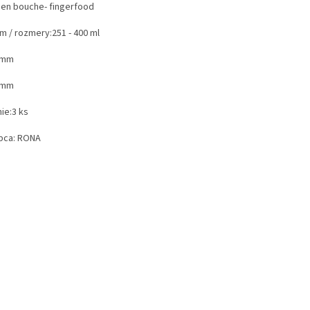
 en bouche- fingerfood
m / rozmery:
251 - 400 ml
 mm
 mm
ie:
3 ks
bca:
RONA