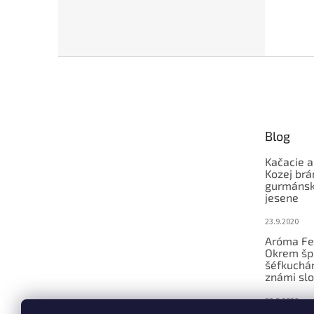
Z
á
p
ä
t
Blog
i
e
Kačacie a
Kozej brá
gurmánsky
jesene
23.9.2020
Aróma Fe
Okrem šp
šéfkucháro
známi slo
23.9.2020