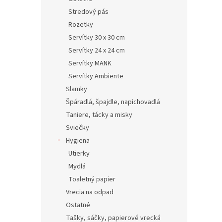
Stredový pás
Rozetky
Servítky 30 x 30 cm
Servítky 24 x 24 cm
Servítky MANK
Servítky Ambiente
Slamky
Špáradlá, špajdle, napichovadlá
Taniere, tácky a misky
Sviečky
Hygiena
Utierky
Mydlá
Toaletný papier
Vrecia na odpad
Ostatné
Tašky, sáčky, papierové vrecká