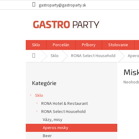
Prejsť
gastroparty@gastroparty.sk
na
obsah
Sklo
Porcelán
Príbory
Stolovanie
Domov
Sklo
RONA Select Household
Apero
B
Misk
o
Preskočiť
č
Priemer
Neohod
Kategórie
kategórie
n
hodnote
ý
produkt
Sklo
p
je
RONA Hotel & Restaurant
0,0
a
z
RONA Select Household
n
5
e
Vázy, misy
hviezdič
l
Aperos misky
Beer