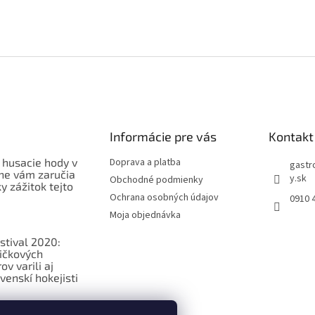
Informácie pre vás
Kontakt
 husacie hody v
Doprava a platba
gastr
ne vám zaručia
y.sk
Obchodné podmienky
 zážitok tejto
Ochrana osobných údajov
0910 
Moja objednávka
stival 2020:
ičkových
v varili aj
venskí hokejisti