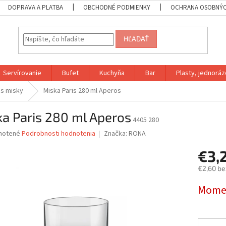
DOPRAVA A PLATBA
OBCHODNÉ PODMIENKY
OCHRANA OSOBNÝC
HĽADAŤ
Servírovanie
Bufet
Kuchyňa
Bar
Plasty, jednoráz
s misky
Miska Paris 280 ml Aperos
a Paris 280 ml Aperos
4405 280
né
notené
Podrobnosti hodnotenia
Značka:
RONA
nie
€3,
u
€2,60 be
Jednotk
Momen
cena:
iek.