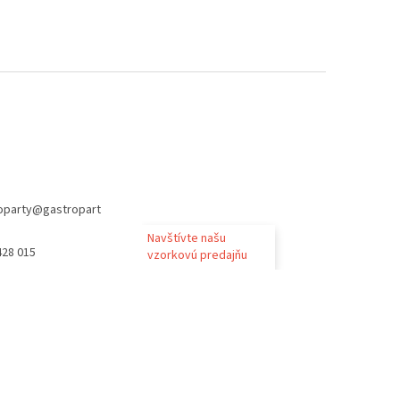
oparty
@
gastropart
Navštívte našu
428 015
vzorkovú predajňu