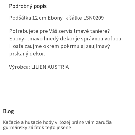
Podrobný popis
Podšálka 12 cm Ebony k šálke LSN0209
Potrebujete pre Váš servis tmavé taniere?
Ebony- tmavo hnedý dekor je správnou voľbou.
Hosťa zaujme okrem pokrmu aj zaujímavý
prskaný dekor.
Výrobca:
LILIEN AUSTRIA
Z
á
p
ä
Blog
t
Kačacie a husacie hody v Kozej bráne vám zaručia
i
gurmánsky zážitok tejto jesene
e