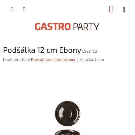
Prejsť
NÁKUP
na
obsah
KOŠÍK
Podšálka 12 cm Ebony
LSE1712
Priemerné
Neohodnotené
Podrobnosti hodnotenia
Značka:
Lilien
hodnotenie
produktu
je
0,0
z
5
hviezdičiek.