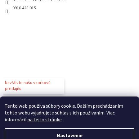
0910 428 015
Navštívte našu vzorkovú
predajňu
Tento web používa súbory cookie. Ďalším prechádzaním
tohto webu vyjadrujete súhlas s ich používaním. Viac
informácií
na tejto stránke
.
Vytvoril Shoptet
Nastavenie