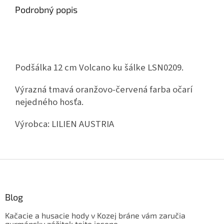
Podrobný popis
Podšálka 12 cm Volcano ku šálke LSN0209.
Výrazná tmavá oranžovo-červená farba očarí
nejedného hosťa.
Výrobca:
LILIEN AUSTRIA
Z
á
p
ä
Blog
t
Kačacie a husacie hody v Kozej bráne vám zaručia
i
gurmánsky zážitok tejto jesene