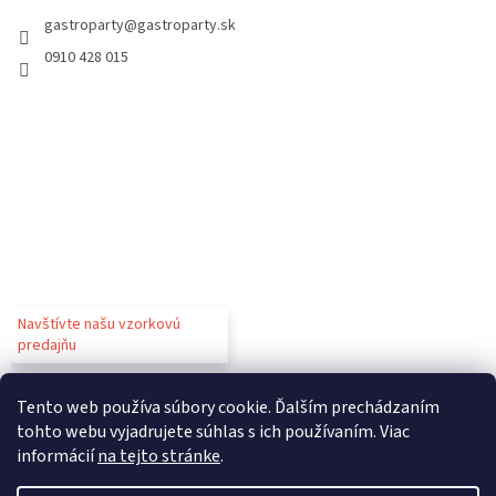
gastroparty
@
gastroparty.sk
0910 428 015
Navštívte našu vzorkovú
predajňu
Tento web používa súbory cookie. Ďalším prechádzaním
tohto webu vyjadrujete súhlas s ich používaním. Viac
informácií
na tejto stránke
.