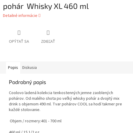
pohár Whisky XL 460 ml
Detailné informácie
OPÝTAŤ SA
ZDIEĽAŤ
Popis
Diskusia
Podrobný popis
Coolovo ladená kolekcia tenkostenných jemne zaoblených
pohárov. Od malého shota po veľký whisky pohár a dvojitý mix
drink s objemom 490 ml. Tvar pohárov COOL sa hodí takmer pre
každé stolovanie.
Objem / rozmery:
401 - 700 ml
460 ml / 15 1/2 oz