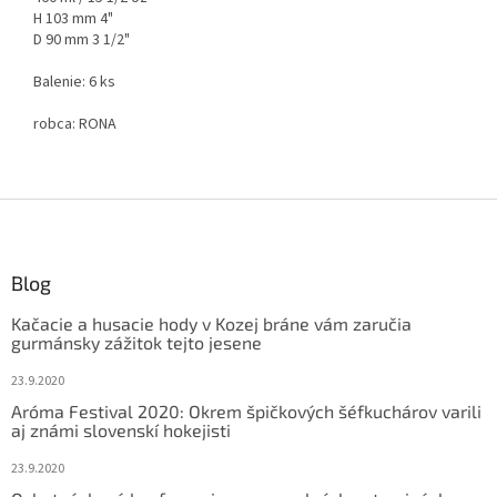
H 103 mm 4"
D 90 mm 3 1/2"
Balenie: 6 ks
robca:
RONA
Z
á
p
ä
Blog
t
Kačacie a husacie hody v Kozej bráne vám zaručia
i
gurmánsky zážitok tejto jesene
e
23.9.2020
Aróma Festival 2020: Okrem špičkových šéfkuchárov varili
aj známi slovenskí hokejisti
23.9.2020