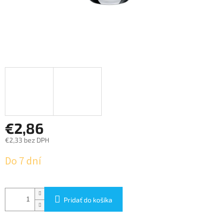
€2,86
€2,33 bez DPH
Jednotková
Do 7 dní
cena:
Pridať do košíka