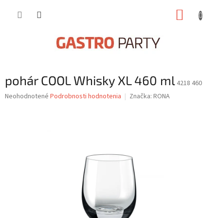
Prejsť
NÁKUP
na
obsah
KOŠÍK
pohár COOL Whisky XL 460 ml
4218 460
Priemerné
Neohodnotené
Podrobnosti hodnotenia
Značka:
RONA
hodnotenie
produktu
je
0,0
z
5
hviezdičiek.