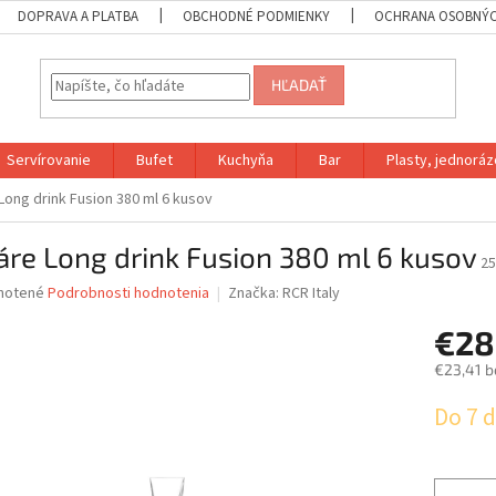
DOPRAVA A PLATBA
OBCHODNÉ PODMIENKY
OCHRANA OSOBNÝC
HĽADAŤ
Servírovanie
Bufet
Kuchyňa
Bar
Plasty, jednoráz
Long drink Fusion 380 ml 6 kusov
re Long drink Fusion 380 ml 6 kusov
25
né
notené
Podrobnosti hodnotenia
Značka:
RCR Italy
nie
€28
u
€23,41 b
Jednotk
Do 7 d
cena:
iek.