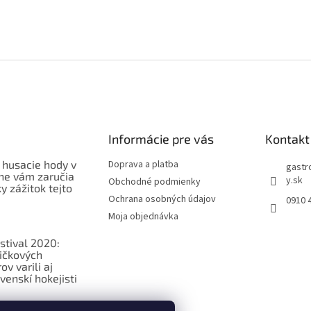
Informácie pre vás
Kontakt
 husacie hody v
Doprava a platba
gastr
ne vám zaručia
y.sk
Obchodné podmienky
 zážitok tejto
Ochrana osobných údajov
0910 
Moja objednávka
stival 2020:
ičkových
v varili aj
venskí hokejisti