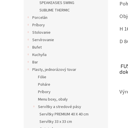
Poh
SPEAKEASIES SWING
SUBLIME THERMIC
Obj
Porcelán
Príbory
H 1
Stolovanie
Servírovanie
D 8
Bufet
Kuchyňa
Bar
FUS
Plasty, jednorázový tovar
dok
Fólie
Poháre
Výr
Príbory
Menu boxy, obaly
Servítky a stredové pásy
Servítky PREMIUM 40 X 40 cm
Servítky 33 x 33 cm