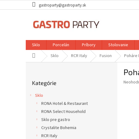
Prejsť
gastroparty@gastroparty.sk
na
obsah
Sklo
Porcelán
Príbory
Stolovanie
Domov
Sklo
RCR Italy
Fusion
Poháre 
B
Pohá
o
Preskočiť
č
Priemer
Neohod
Kategórie
kategórie
n
hodnote
ý
produkt
Sklo
p
je
RONA Hotel & Restaurant
0,0
a
z
RONA Select Household
n
5
e
Sklo pre gastro
hviezdič
l
Crystalite Bohemia
RCR Italy