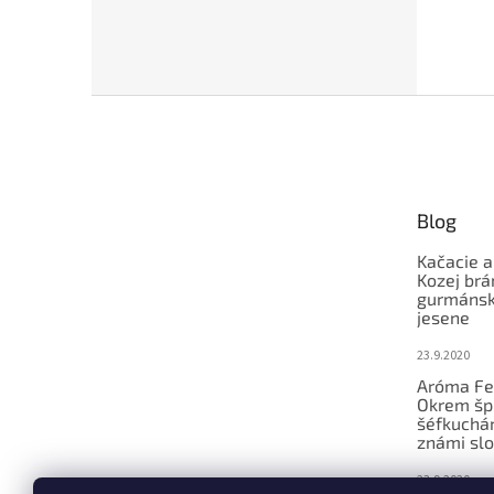
Z
á
p
ä
t
Blog
i
e
Kačacie a
Kozej brá
gurmánsky
jesene
23.9.2020
Aróma Fe
Okrem šp
šéfkucháro
známi slo
23.9.2020