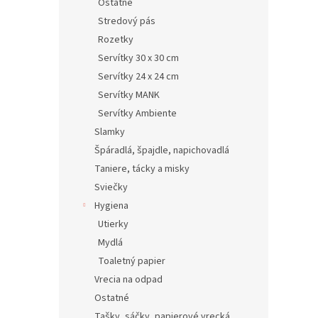
Ostatné
Stredový pás
Rozetky
Servítky 30 x 30 cm
Servítky 24 x 24 cm
Servítky MANK
Servítky Ambiente
Slamky
Špáradlá, špajdle, napichovadlá
Taniere, tácky a misky
Sviečky
Hygiena
Utierky
Mydlá
Toaletný papier
Vrecia na odpad
Ostatné
Tašky, sáčky, papierové vrecká