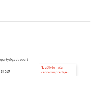
oparty
@
gastropart
Navštívte našu
428 015
vzorkovú predajňu