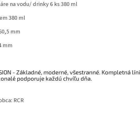
áre na vodu/ drinky 6 ks 380 ml
em 380 ml
60,5 mm
4 mm
ION - Základné, moderné, všestranné. Kompletná líni
onalé podporuje každú chvíľu dňa.
obca: RCR