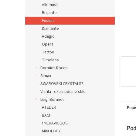
Alkemist
Brillante
Fusion
Diamante
Adagio
Opera
Tattoo
Timeless
Bormioli Rocco
Simax
SWAROVSKI CRYSTALS®
Vicrila - extra odolné sklo
Luigi Bormioli
ATELIER
Popi
BACH
I MERAVIGLIOSI
Pod
MIXOLOGY