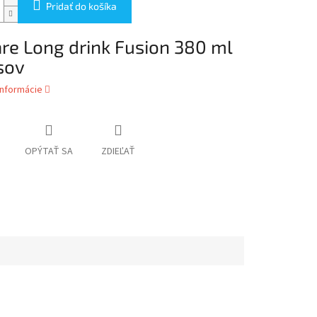
Pridať do košíka
re Long drink Fusion 380 ml
sov
informácie
OPÝTAŤ SA
ZDIEĽAŤ