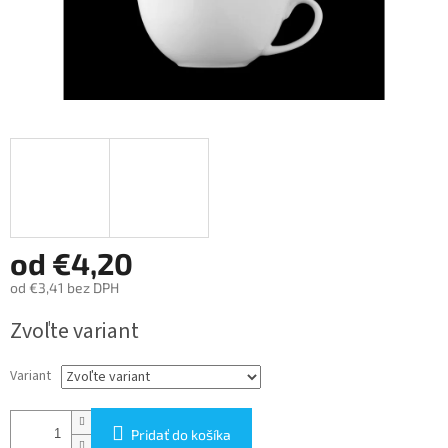
od
€4,20
od
€3,41
bez DPH
Jednotková
Zvoľte variant
cena:
Variant
Pridať do košíka