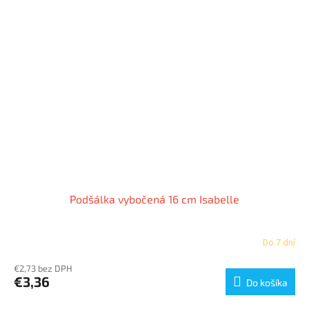
Podšálka vybočená 16 cm Isabelle
Do 7 dní
€2,73 bez DPH
€3,36
Do košíka