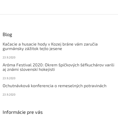
Z
á
p
ä
Blog
t
Kačacie a husacie hody v Kozej bráne vám zaručia
i
gurmánsky zážitok tejto jesene
e
23.9.2020
Aróma Festival 2020: Okrem špičkových šéfkuchárov varili
aj známi slovenskí hokejisti
23.9.2020
Ochutnávková konferencia o remeselných potravinách
23.9.2020
Informácie pre vás