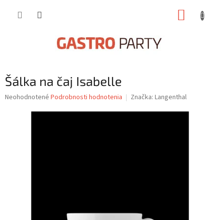
Prejsť
NÁKUP
na
obsah
KOŠÍK
Šálka na čaj Isabelle
Priemerné
Neohodnotené
Podrobnosti hodnotenia
Značka:
Langenthal
hodnotenie
produktu
je
0,0
z
5
hviezdičiek.