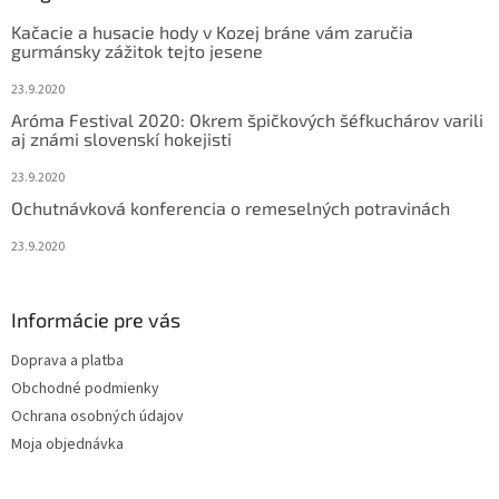
t
Kačacie a husacie hody v Kozej bráne vám zaručia
i
gurmánsky zážitok tejto jesene
e
23.9.2020
Aróma Festival 2020: Okrem špičkových šéfkuchárov varili
aj známi slovenskí hokejisti
23.9.2020
Ochutnávková konferencia o remeselných potravinách
23.9.2020
Informácie pre vás
Doprava a platba
Obchodné podmienky
Ochrana osobných údajov
Moja objednávka