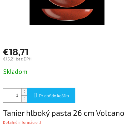
€18,71
€15,21 bez DPH
Jednotková
Skladom
cena:
Pridať do košíka
Tanier hlboký pasta 26 cm Volcano
Detailné informácie