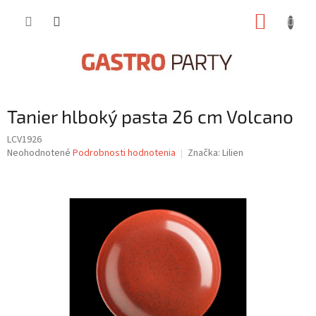
Prejsť
NÁKUP
na
obsah
KOŠÍK
Tanier hlboký pasta 26 cm Volcano
LCV1926
Priemerné
Neohodnotené
Podrobnosti hodnotenia
Značka:
Lilien
hodnotenie
produktu
je
0,0
z
5
hviezdičiek.