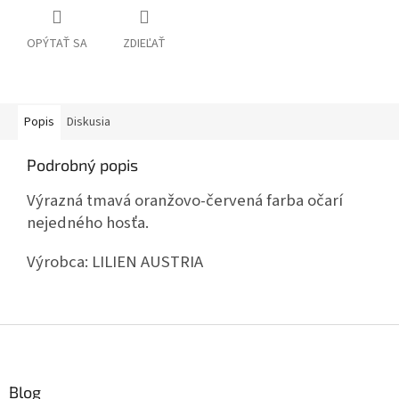
OPÝTAŤ SA
ZDIEĽAŤ
Popis
Diskusia
Podrobný popis
Výrazná tmavá oranžovo-červená farba očarí
nejedného hosťa.
Výrobca:
LILIEN AUSTRIA
Z
á
p
ä
Blog